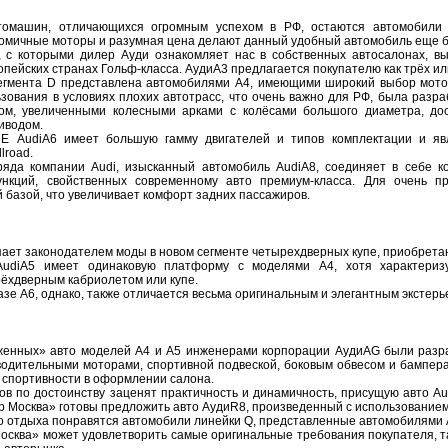
томашин, отличающихся огромным успехом в РФ, остаются автомобили 
номичные моторы и разумная цена делают данный удобный автомобиль еще 
, с которыми дилер Ауди ознакомляет нас в собственных автосалонах, 
пейских странах Гольф-класса. АудиA3 предлагается покупателю как трёх ил
гмента D представлена автомобилями А4, имеющими широкий выбор мотор
ьзования в условиях плохих автотрасс, что очень важно для РФ, была раз
м, увеличенными колесными арками с колёсами большого диаметра, дос
иводом.
 Е AudiA6 имеет большую гамму двигателей и типов комплектации и яв
lroad.
яда компании Audi, изысканный автомобиль AudiA8, соединяет в себе ко
кций, свойственных современному авто премиум-класса. Для очень пр
 базой, что увеличивает комфорт задних пассажиров.
пает законодателем моды в новом сегменте четырехдверных купе, приобрета
udiA5 имеет одинаковую платформу с моделями А4, хотя характериз
ёхдверным кабриолетом или купе.
азе А6, однако, также отличается весьма оригинальным и элегантным экстер
енных» авто моделей А4 и А5 инженерами корпорации АудиAG были разра
одительными моторами, спортивной подвеской, боковым обвесом и бампера
 спортивности в оформлении салона.
ов по достоинству заценят практичность и динамичность, присущую авто Au
р Москва» готовы предложить авто АудиR8, произведенный с использованием
о отдыха понравятся автомобили линейки Q, представленные автомобилями 
Москва» может удовлетворить самые оригинальные требования покупателя, т