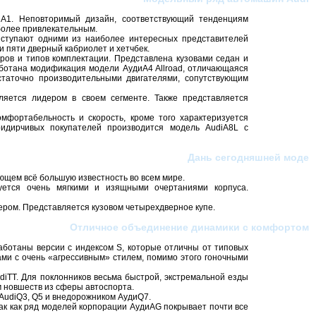
А1. Неповторимый дизайн, соответствующий тенденциям
более привлекательным.
выступают одними из наиболее интересных представителей
и пяти дверный кабриолет и хетчбек.
ов и типов комплектации. Представлена кузовами седан и
работана модификация модели АудиA4 Allroad, отличающаяся
таточно производительными двигателями, сопутствующим
ляется лидером в своем сегменте. Также представляется
мфортабельность и скорость, кроме того характеризуется
идирчивых покупателей производится модель AudiA8L с
Дань сегодняшней моде
ющем всё большую известность во всем мире.
уется очень мягкими и изящными очертаниями корпуса.
ьером. Представляется кузовом четырехдверное купе.
Отличное объединение динамики с комфортом
ботаны версии с индексом S, которые отличны от типовых
ми с очень «агрессивным» стилем, помимо этого гоночными
diTT. Для поклонников весьма быстрой, экстремальной езды
 новшеств из сферы автоспорта.
AudiQ3, Q5 и внедорожником АудиQ7.
ак как ряд моделей корпорации АудиAG покрывает почти все