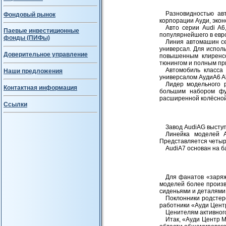
Разновидностью ав
Фондовый рынок
корпорации Ауди, эко
Авто серии Audi A6
Паевые инвестиционные
популярнейшего в евро
фонды (ПИФы)
Линия автомашин се
универсал. Для испол
Доверительное управление
повышенным клиренсо
тюнингом и полным пр
Автомобиль класса
Наши предложения
универсалом АудиA6 Al
Лидер модельного р
Контактная информация
большим набором фун
расширенной колёсной
Ссылки
Завод AudiAG высту
Линейка моделей A
Представляется четыр
AudiA7 основан на б
Для фанатов «заряж
моделей более произв
сиденьями и деталями
Поклонники родстер
работники «Ауди Цент
Ценителям активног
Итак, «Ауди Центр 