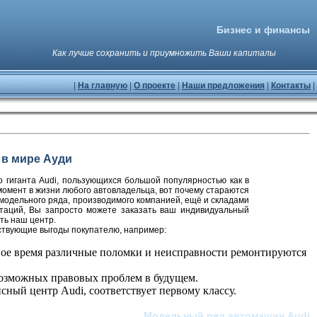
Бизнес и финансы
Как лучше сохранить и приумножить Ваши капиталы
|
На главную
|
О проекте
|
Наши предложения
|
Контакты
|
 в мире Ауди
гиганта Audi, пользующихся большой популярностью как в
 момент в жизни любого автовладельца, вот почему стараются
модельного ряда, производимого компанией, ещё и складами
ктаций, Вы запросто можете заказать ваш индивидуальный
ть наш центр.
ствующие выгоды покупателю, например:
нное время различные поломки и неисправности ремонтируются
возможных правовых проблем в будущем.
ный центр Audi, соответствует первому классу.
Модельный ряд автомашин Audi