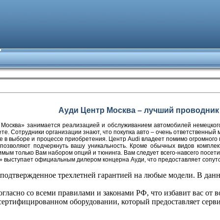
Ауди Центр Москва – лучший проводник
Москва» занимается реализацией и обслуживанием автомобилей немецкого 
нете. Сотрудники организации знают, что покупка авто – очень ответственный
е в выборе и процессе приобретения. Центр Audi владеет помимо огромного 
 позволяют подчеркнуть вашу уникальность. Кроме обычных видов компле
мым только Вам набором опций и тюнинга. Вам следует всего-навсего посети
» выступает официальным дилером концерна Ауди, что предоставляет сопут
, подтвержденное трехлетней гарантией на любые модели. В да
гласно со всеми правилами и законами РФ, что избавит вас от 
ертифицированном оборудовании, который предоставляет сервис