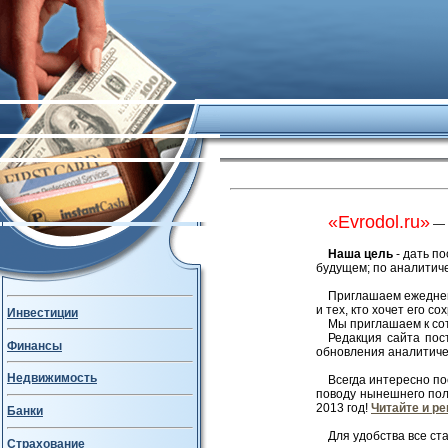
«Evrodol.ru»
— с
Наша цель
- дать п
будущем; по аналитиче
Приглашаем ежедневн
и тех, кто хочет его со
Инвестиции
Мы приглашаем к сот
Редакция сайта пос
Финансы
обновления аналитиче
Недвижимость
Всегда интересно по
поводу нынешнего пол
2013 год!
Читайте и ре
Банки
Для удобства все ст
Страхование