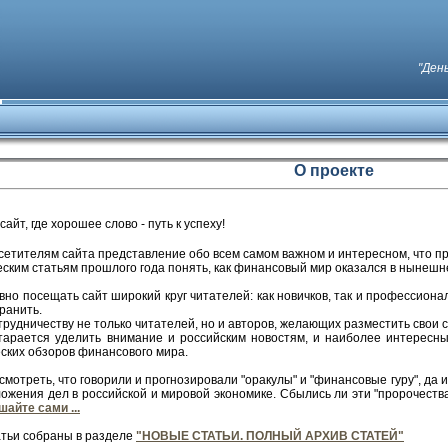
"Ден
О проекте
айт, где хорошее слово - путь к успеху!
осетителям сайта представление обо всем самом важном и интересном, что пр
ским статьям прошлого года понять, как финансовый мир оказался в нынешн
о посещать сайт широкий круг читателей: как новичков, так и профессионал
хранить.
рудничеству не только читателей, но и авторов, желающих разместить свои 
тарается уделить внимание и российским новостям, и наиболее интерес
ских обзоров финансового мира.
смотреть, что говорили и прогнозировали "оракулы" и "финансовые гуру", д
ожения дел в российской и мировой экономике. Сбылись ли эти "пророчеств
шайте сами ...
атьи собраны в разделе
"НОВЫЕ СТАТЬИ. ПОЛНЫЙ АРХИВ СТАТЕЙ"