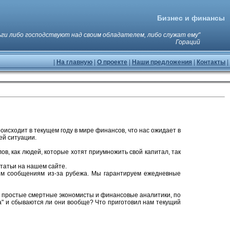
Бизнес и финансы
ьги либо господствуют над своим обладателем, либо служат ему"
Гораций
|
На главную
|
О проекте
|
Наши предложения
|
Контакты
|
оисходит в текущем году в мире финансов, что нас ожидает в
ей ситуации.
ов, как людей, которые хотят приумножить свой капитал, так
статьи на нашем сайте.
ным сообщениям из-за рубежа. Мы гарантируем ежедневные
а и простые смертные экономисты и финансовые аналитики, по
а" и сбываются ли они вообще? Что приготовил нам текущий