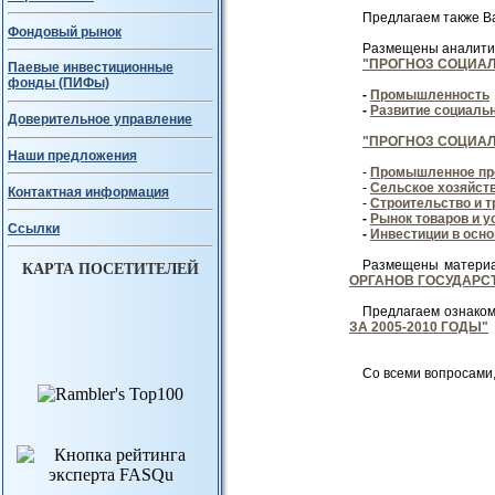
Предлагаем также В
Фондовый рынок
Размещены аналити
"ПРОГНОЗ СОЦИАЛ
Паевые инвестиционные
фонды (ПИФы)
-
Промышленность
-
Развитие социаль
Доверительное управление
"ПРОГНОЗ СОЦИАЛ
Наши предложения
-
Промышленное пр
-
Сельское хозяйст
Контактная информация
-
Строительство и т
-
Рынок товаров и у
Ссылки
-
Инвестиции в осно
Размещены материа
КАРТА ПОСЕТИТЕЛЕЙ
ОРГАНОВ ГОСУДАРС
Предлагаем ознаком
ЗА 2005-2010 ГОДЫ"
Со всеми вопросами