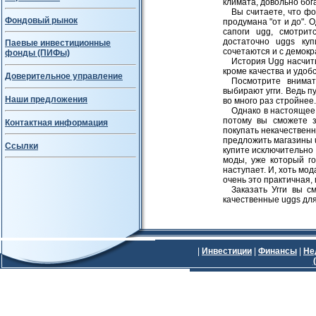
климата, довольно бог
Вы считаете, что ф
Фондовый рынок
продумана "от и до". 
сапоги ugg, смотри
достаточно uggs ку
Паевые инвестиционные
сочетаются и с демокр
фонды (ПИФы)
История Ugg насчиты
кроме качества и удобс
Доверительное управление
Посмотрите внимат
выбирают угги. Ведь пу
Наши предложения
во много раз стройнее.
Однако в настоящее
потому вы сможете з
Контактная информация
покупать некачественн
предложить магазины u
Ссылки
купите исключительно
моды, уже который го
наступает. И, хоть мод
очень это практичная,
Заказать Угги вы с
качественные uggs дл
|
Инвестиции
|
Финансы
|
Не