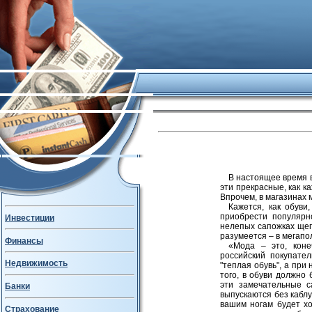
В настоящее время в
эти прекрасные, как к
Впрочем, в магазинах 
Кажется, как обуви
приобрести популярн
Инвестиции
нелепых сапожках щег
разумеется – в мегапо
Финансы
«Мода – это, коне
российский покупател
Недвижимость
"теплая обувь", а пр
того, в обуви должно
эти замечательные с
Банки
выпускаются без каблу
вашим ногам будет хо
Страхование