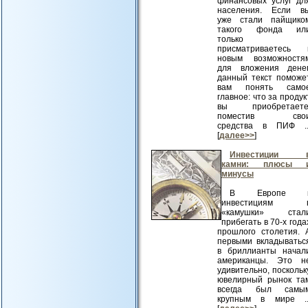
финансовых услуг дл
населения. Если в
уже стали пайщико
такого фонда ил
только
присматриваетесь 
новым возможностя
для вложения денег
данный текст поможе
вам понять само
главное: что за продук
вы приобретаете
поместив сво
средства в ПИФ ..
[
далее>>
]
Инвестиции 
камни: плюсы 
минусы
В Европе 
инвестициям 
«камушки» стал
прибегать в 70-х года
прошлого столетия. 
первыми вкладыватьс
в бриллианты начал
американцы. Это н
удивительно, поскольк
ювелирный рынок та
всегда был самы
крупным в мире ..