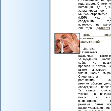
составленный на дв
года вперед. Снижени
инфляции до 7,5%
запланированное
Минэкономразвития
(МЭР) уже н
следующий год
возможно не ране
2011 года ... [
далее>>
]
Пять новы
ипотечных
заблуждений
Ипотека
развивается,
развеивая какие-т
заблуждения насче
себя. Но новы
правила и законы н
рынке вызывают 
жизни новые мифы
Специалисты
разъяснили, ка
именно обстоит дело
Заблуждение первое
Та ставка, котора
указана в реклам
банка, и ест
эффективная. 
рекламе банки вс
равно указывают лиш