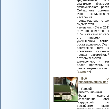
кредитованию был
значимым факторо
экономического роста
Сейчас она тормозит
Рост кредитовани
населения
продолжается, но уж
выдыхается - 
нынешних 40% в 201
году он снизится д
15%. Уже само по себ
это приводит 
уменьшению темпо
роста экономики. Уже 
следующем году н
исключено снижени
продаж автомобилей
потребительской
электроники, и, те
более, проблемы н
рынке недвижимости ..
[
далее>>
]
Всё о
инвестиционном пае
Паевой
инвестиционный
фонд являетс
совершенно ново
структурой н
российском рынк