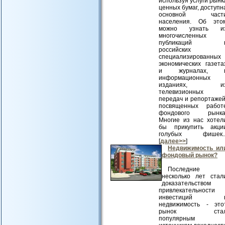
используя услуги рынк
ценных бумаг, доступн
основной част
населения. Об это
можно узнать и
многочисленных
публикаций 
российских
специализированных
экономических газета
и журналах, 
информационных
изданиях, и
телевизионных
передач и репортажей
посвященных работ
фондового рынка
Многие из нас хотел
бы прикупить акци
голубых фишек..
[
далее>>
]
Недвижимость ил
фондовый рынок?
Последние
несколько лет стал
доказательством
привлекательности
инвестиций 
недвижимость - это
рынок ста
популярным