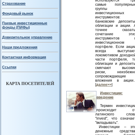
используются тр
Страхование
самые популярны
группы
инвестиционных
Фондовый рынок
инструментов:
банковские депозиты
Паевые инвестиционные
облигации и акции. 
фонды (ПИФы)
точнее сказать
сочетание эти
Доверительное управление
инструментов 
инвестиционном
портфеле. Если акци
Наши предложения
всегда выступаю
локомотивом доходно
Контактная информация
части портфеля, т
облигации и депозит
Ссылки
смягчают высоки
риски, неизбежн
сопровождающие
вложения в акции..
КАРТА ПОСЕТИТЕЛЕЙ
[
далее>>
]
Инвестиции:
введение
Термин инвестици
происходит о
латинского слов
"invest", что означае
"вкладывать".
Инвестиции – эт
денежные средства