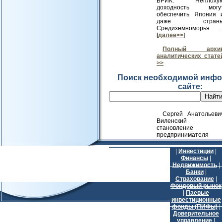
БРИК. Неплоху
доходность могу
обеспечить Япония 
даже стран
Средиземноморья ..
[
далее>>
]
Полный архи
аналитических стате
>>
Поиск необходимой инфо
сайте:
Сергей Анатольеви
Виленский
становление
предпринимателя
|
Инвестиции
|
Финансы
|
Недвижимость
|
Банки
|
Страхование
|
Фондовый рынок
|
Паевые
инвестиционные
фонды (ПИФы)
|
Доверительное
управление
|