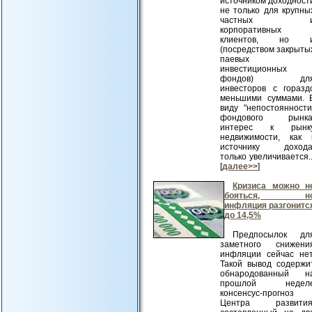
источником доходност
не только для крупны
частных 
корпоративных
клиентов, но 
(посредством закрыты
паевых
инвестиционных
фондов) дл
инвесторов с горазд
меньшими суммами. 
виду "непостоянности
фондового рынка
интерес к рынк
недвижимости, как 
источнику дохода
только увеличивается..
[
далее>>
]
Кризиса можно н
бояться, н
инфляция разгонитс
до 14,5%
Предпосылок дл
заметного снижени
инфляции сейчас нет
Такой вывод содержи
обнародованный н
прошлой недел
консенсус-прогноз
Центра развития