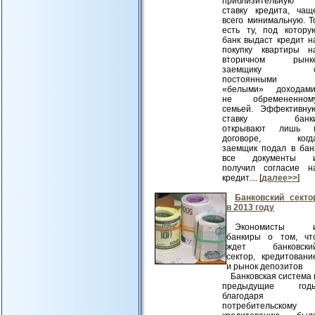
приблизительную
ставку кредита, чащ
всего минимальную. Т
есть ту, под котору
банк выдаст кредит н
покупку квартиры н
вторичном рынк
заемщику 
постоянными
«белыми» доходами
не обремененном
семьей. Эффективну
ставку банк
открывают лишь 
договоре, когд
заемщик подал в бан
все документы 
получил согласие н
кредит.... [
далее>>
]
Банковский секто
в 2013 году
Экономисты 
банкиры о том, чт
ждет банковски
сектор, кредитовани
и рынок депозитов
Банковская система 
предыдущие год
благодаря
потребительскому