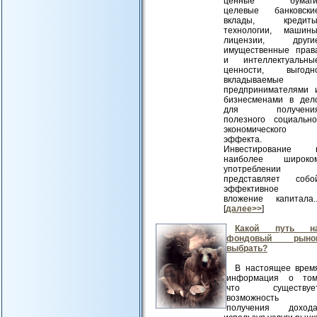
ценные бумаги
целевые банковски
вклады, кредиты
технологии, машины
лицензии, други
имущественные прав
и интеллектуальны
ценности, выгодн
вкладываемые
предпринимателями 
бизнесменами в дел
для получени
полезного социально
экономического
эффекта.
Инвестирование 
наиболее широко
употреблении
представляет собо
эффективное
вложение капитала..
[
далее>>
]
Какой путь н
фондовый рыно
выбрать?
В настоящее врем
информация о том
что существуе
возможность
получения дохода