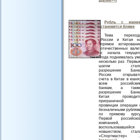
[
далее>>
]
Рубль с юане
становятся ближе
Тема переход
России и Китая н
прямое котировани
отечественных валю
с начала текущег
года поднималась уж
несколько раз. Первы
шагом стал
разрешение Банк
России открыват
счета в Китае в юаня
всем российски
банкам, а такж
разрешение Банк
Китая проводит
приграничной
провинции операции 
безналичными рублям
по прямому курсу
Первой российско
компанией,
воспользовавшейся
новшеством, стал
«Спортмастер» ..