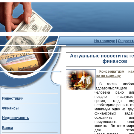
|
На главную
|
О проект
Актуальные новости на т
финансов
Консерватизм на
не по карману
В жизни любог
здравомыслящего
человека рано ил
поздно наступае
Инвестиции
время, когда ем
необходимо решить ка
Финансы
минимум одну из дву
финансовых задач
сохранить ил
Недвижимость
приумножить сво
капитал. Во всем мир
Банки
для этог