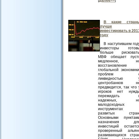
[
далее>>
]
В какие стран
лучше
инвестировать в 201
году
В наступившем год
инвесторы готов
больше рисковать
МВФ обещает пуст
медленное, н
восстановление
глобальной экономики
проблем 
ликвидностью 
центробанков н
предвидится, так что 
игроков нет нужд
пережидать 
надежных, н
малодоходных
инструментах
развитых стран
Основными пунктам
назначения дл
инвестиций остаетс
проверенный альян
развивающихся стра