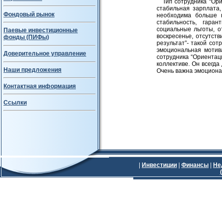
Тип сотрудника “Ор
стабильная зарплата
Фондовый рынок
необходима больше н
стабильность, гара
социальные льготы, о
Паевые инвестиционные
воскресенье, отсутст
фонды (ПИФы)
результат”- такой со
эмоциональная мотива
Доверительное управление
сотрудника “Ориентац
коллективе. Он всегда
Наши предложения
Очень важна эмоциона
Контактная информация
Ссылки
|
Инвестиции
|
Финансы
|
Не