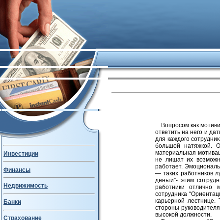
Вопросом как мотив
ответить на него и да
для каждого сотрудник
большой натяжкой. О
материальная мотивац
Инвестиции
не лишат их возможн
работает. Эмоциональ
Финансы
— таких работников л
деньги”- этим сотруд
Недвижимость
работники отлично 
сотрудника “Ориентаци
карьерной лестнице.
Банки
стороны руководителя
высокой должности.
Страхование