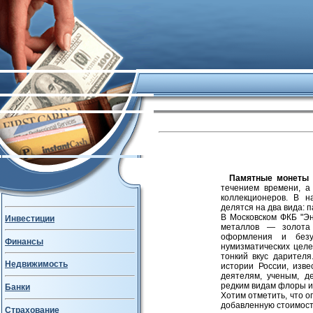
Памятные монеты
течением времени, а
коллекционеров. В 
делятся на два вида: 
В Московском ФКБ "Э
Инвестиции
металлов — золота 
оформления и безу
Финансы
нумизматических целе
тонкий вкус дарител
Недвижимость
истории России, изв
деятелям, ученым, д
редким видам флоры и
Банки
Хотим отметить, что 
добавленную стоимост
Страхование