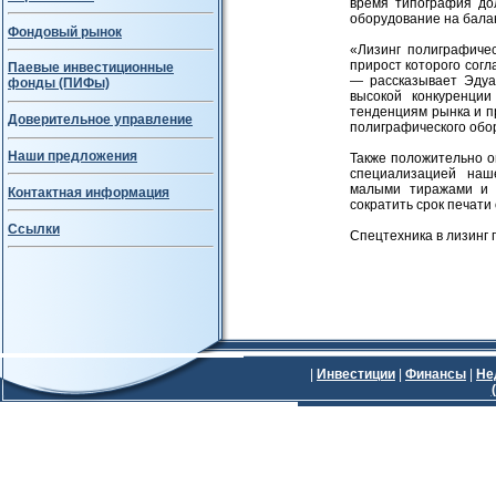
время типография до
оборудование на бала
Фондовый рынок
«Лизинг полиграфиче
прирост которого согл
Паевые инвестиционные
— рассказывает Эду
фонды (ПИФы)
высокой конкуренции
тенденциям рынка и п
Доверительное управление
полиграфического обо
Наши предложения
Также положительно о
специализацией наш
малыми тиражами и в
Контактная информация
сократить срок печат
Ссылки
Спецтехника в лизинг
|
Инвестиции
|
Финансы
|
Не