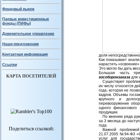
Фондовый рынок
Паевые инвестиционные
фонды (ПИФы)
Доверительное управление
Наши предложения
Контактная информация
доля непосредственно 
Как показывает анали
нарастить «освоение»
Ссылки
Это могло бы дать ве
Большая часть пре
КАРТА ПОСЕТИТЕЛЕЙ
гособоронзаказа
для 
Существуют проблем
их числу относится д
года, которая не позв
кадров. Объемы госзак
крупного и долгос
перевооружение обор
одного финансового 
продукции.
По мнению ряда ру
за 3 месяца до наступ
года.
Поделиться ссылкой:
Важной проблемой
21.07.2005 №94-ФЗ «О
услуг для государс