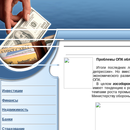
Проблемы ОПК обл
Итоги последних 
депрессии». Но вмес
экономического разв
ОПК.
В целом
гособоро
имеет тенденцию к ро
Инвестиции
темпами роста промыш
Министерству обороны
Финансы
Недвижимость
Банки
Страхование