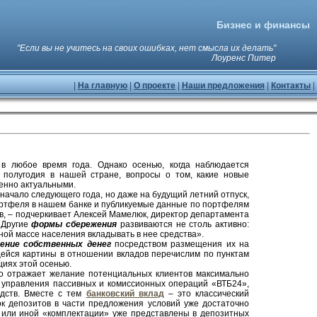
Бизнес и финансы
"Если вы не учитесь на своих ошибках, нет смысла их делать"
Лоуренс Питер
|
На главную
|
О проекте
|
Наши предложения
|
Контакты
|
в любое время года. Однако осенью, когда наблюдается
о полугодия в нашей стране, вопросы о том, какие новые
енно актуальными.
начало следующего года, но даже на будущий летний отпуск,
ортфеля в нашем банке и публикуемые данные по портфелям
ов, – подчеркивает Алексей Мамелюк, директор департамента
 Другие
формы сбережения
развиваются не столь активно:
ой массе населения вкладывать в нее средства».
нение собственных денег
посредством размещения их на
щейся картины в отношении вкладов перечислим по пунктам
иях этой осенью.
 что отражает желание потенциальных клиентов максимально
а управления пассивных и комиссионных операций «ВТБ24»,
едств. Вместе с тем
банковский вклад
– это классический
ок депозитов в части предложения условий уже достаточно
й или иной «комплектации» уже представлены в депозитных