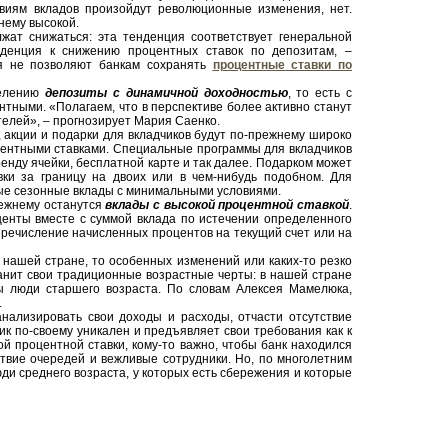
овиям вкладов произойдут революционные изменения, нет.
нему высокой.
жат снижаться: эта тенденция соответствует генеральной
нденция к снижению процентных ставок по депозитам, –
ия не позволяют банкам сохранять
процентные ставки по
селению
депозиты с динамичной доходностью
, то есть с
антными. «Полагаем, что в перспективе более активно станут
елей», – прогнозирует Мария Саенко.
 акции и подарки для вкладчиков будут по-прежнему широко
центными ставками. Специальные программы для вкладчиков
ренду ячейки, бесплатной карте и так далее. Подарком может
вки за границу на двоих или в чем-нибудь подобном. Для
ные сезонные вклады с минимальными условиями.
режнему останутся
вклады с высокой процентной ставкой
.
оценты вместе с суммой вклада по истечении определенного
еречисление начисленных процентов на текущий счет или на
 нашей стране, то особенных изменений или каких-то резко
анит свои традиционные возрастные черты: в нашей стране
ны люди старшего возраста. По словам Алексея Мамелюка,
.
анализировать свои доходы и расходы, отчасти отсутствие
к по-своему уникален и предъявляет свои требования как к
кой процентной ставки, кому-то важно, чтобы банк находился
ствие очередей и вежливые сотрудники. Но, по многолетним
ди среднего возраста, у которых есть сбережения и которые