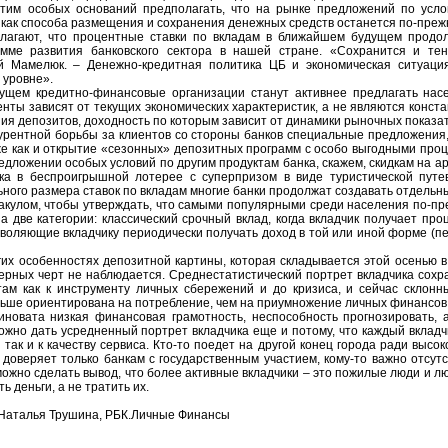
 этим особых оснований предполагать, что на рынке предложений по усл
 как способа размещения и сохранения денежных средств останется по-преж
лагают, что процентные ставки по вкладам в ближайшем будущем продол
амме развития банковского сектора в нашей стране. «Сохранится и те
й Мамелюк. – Денежно-кредитная политика ЦБ и экономическая ситуац
 уровне».
дущем кредитно-финансовые организации станут активнее предлагать на
енты зависят от текущих экономических характеристик, а не являются конст
ия депозитов, доходность по которым зависит от динамики рыночных показат
курентной борьбы за клиентов со стороны банков специальные предложения,
же как и открытие «сезонных» депозитных программ с особо выгодными про
едложении особых условий по другим продуктам банка, скажем, скидкам на а
ика в беспроигрышной лотерее с суперпризом в виде туристической путе
ного размера ставок по вкладам многие банки продолжат создавать отдель
ракулом, чтобы утверждать, что самыми популярными среди населения по-п
а две категории: классический срочный вклад, когда вкладчик получает пр
озволяющие вкладчику периодически получать доход в той или иной форме (п
гих особенностях депозитной картины, которая складывается этой осенью в
рных черт не наблюдается. Среднестатистический портрет вкладчика сохр
там как к инструменту личных сбережений и до кризиса, и сейчас склон
льше ориентирована на потребление, чем на приумножение личных финансов
иновата низкая финансовая грамотность, неспособность прогнозировать, 
ожно дать усредненный портрет вкладчика еще и потому, что каждый вкладчи
, так и к качеству сервиса. Кто-то поедет на другой конец города ради высо
о доверяет только банкам с государственным участием, кому-то важно отсут
ожно сделать вывод, что более активные вкладчики – это пожилые люди и лю
 деньги, а не тратить их.
Наталья Трушина, РБК.Личные Финансы