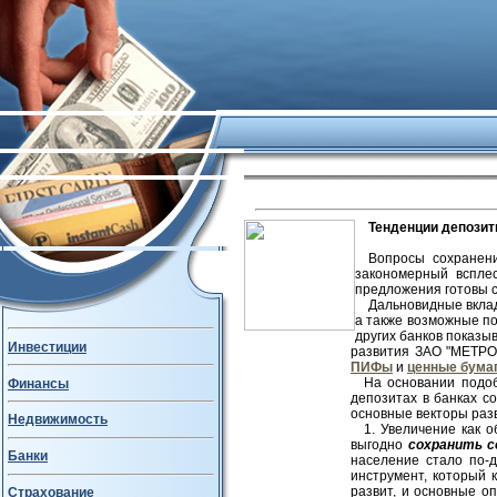
Тенденции депозит
Вопросы сохранен
закономерный всплес
предложения готовы с
Дальновидные вклад
а также возможные п
других банков показы
Инвестиции
развития ЗАО "МЕТРО
ПИФы
и
ценные бума
На основании подоб
Финансы
депозитах в банках с
основные векторы раз
Недвижимость
1. Увеличение как 
выгодно
сохранить с
Банки
население стало по-д
инструмент, который 
развит, и основные о
Страхование