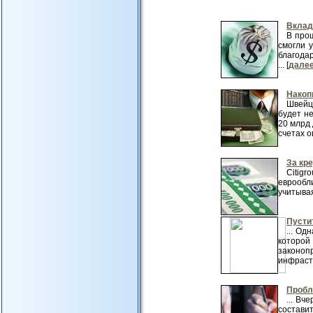
Вклад
В про
смогли у
благодар
... [
дале
Накоп
Швейц
будет н
20 млрд 
счетах о
За кр
Citig
еврообли
учитывая
Пусти
... Од
которой
законоп
инфрастр
Пробл
... Вч
состави