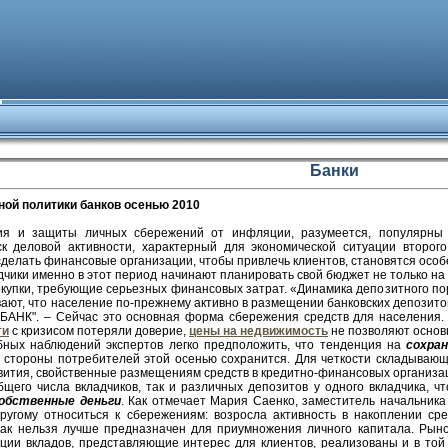
Банки
ной политики банков осенью 2010
ия и защиты личных сбережений от инфляции, разумеется, популярны 
к деловой активности, характерный для экономической ситуации второг
делать финансовые организации, чтобы привлечь клиентов, становятся особ
чики именно в этот период начинают планировать свой бюджет не только на 
окупки, требующие серьезных финансовых затрат. «Динамика депозитного п
вают, что население по-прежнему активно в размещении банковских депозит
БАНК". – Сейчас это основная форма сбережения средств для населения.
ги
с кризисом потеряли доверие,
цены на недвижимость
не позволяют основн
ных наблюдений экспертов легко предположить, что тенденция на
сохра
о стороны потребителей этой осенью сохранится. Для четкости складываю
вития, свойственные размещениям средств в кредитно-финансовых организац
общего числа вкладчиков, так и различных депозитов у одного вкладчика,
обственные деньги
. Как отмечает Мария Саенко, заместитель начальник
ругому относиться к сбережениям: возросла активность в накоплении ср
как нельзя лучше предназначен для приумножения личного капитала. Рын
пции вкладов, представляющие интерес для клиентов, реализованы и в то