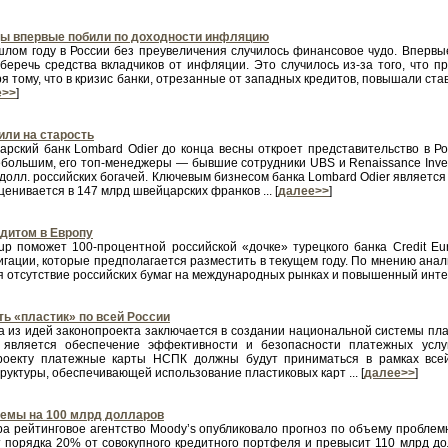
ы впервые побили по доходности инфляцию
шлом году в России без преувеличения случилось финансовое чудо. Впервы
беречь средства вкладчиков от инфляции. Это случилось из-за того, что п
я тому, что в кризис банки, отрезанные от западных кредитов, повышали ста
е>>
]
или на старость
арский банк Lombard Odier до конца весны откроет представительство в Ро
ебольшим, его топ-менеджеры — бывшие сотрудники UBS и Renaissance Inve
долл. российских богачей. Ключевым бизнесом банка Lombard Odier является
ценивается в 147 млрд швейцарских франков ... [
далее>>
]
едитом в Европу
roup поможет 100-процентной российской «дочке» турецкого банка Credit 
гации, которые предполагается разместить в текущем году. По мнению анал
 отсутствие российских бумаг на международных рынках и повышенный интерес
ть «пластик» по всей России
на из идей законопроекта заключается в создании национальной системы пл
 является обеспечение эффективности и безопасности платежных услу
роекту платежные карты НСПК должны будут приниматься в рамках все
уктуры, обеспечивающей использование пластиковых карт ... [
далее>>
]
емы на 100 млрд долларов
ера рейтинговое агентство Moody’s опубликовало прогноз по объему проблем
т порядка 20% от совокупного кредитного портфеля и превысит 110 млрд дол