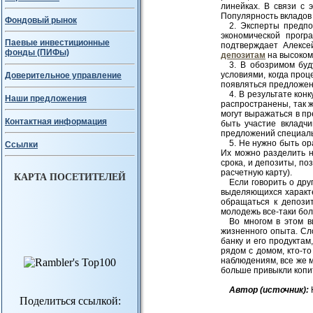
линейках. В связи с
Популярность вкладов
Фондовый рынок
2. Эксперты предпо
экономической прогр
Паевые инвестиционные
подтверждает Алексе
фонды (ПИФы)
депозитам
на высоком
3. В обозримом бу
условиями, когда проц
Доверительное управление
появляться предложен
4. В результате кон
Наши предложения
распространены, так 
могут выражаться в пр
Контактная информация
быть участие вкладч
предложений специаль
5. Не нужно быть о
Ссылки
Их можно разделить н
срока, и депозиты, п
расчетную карту).
КАРТА ПОСЕТИТЕЛЕЙ
Если говорить о дру
выделяющихся характе
обращаться к депози
молодежь все-таки бо
Во многом в этом в
жизненного опыта. Сл
банку и его продуктам
рядом с домом, кто-т
наблюдениям, все же м
больше привыкли копить
Авт
ор (источник):
Поделиться ссылкой: