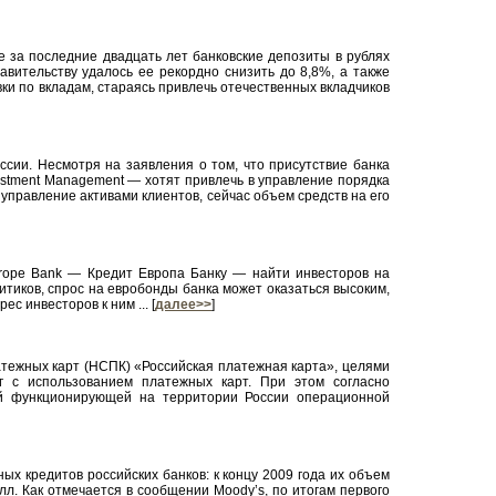
е за последние двадцать лет банковские депозиты в рублях
равительству удалось ее рекордно снизить до 8,8%, а также
вки по вкладам, стараясь привлечь отечественных вкладчиков
ссии. Несмотря на заявления о том, что присутствие банка
stment Management — хотят привлечь в управление порядка
 управление активами клиентов, сейчас объем средств на его
Europe Bank — Кредит Европа Банку — найти инвесторов на
итиков, спрос на евробонды банка может оказаться высоким,
 инвесторов к ним ... [
далее>>
]
атежных карт (НСПК) «Российская платежная карта», целями
г с использованием платежных карт. При этом согласно
й функционирующей на территории России операционной
ных кредитов российских банков: к концу 2009 года их объем
л. Как отмечается в сообщении Moody’s, по итогам первого