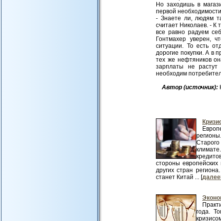
Но заходишь в магаз
первой необходимости
- Знаете ли, людям та
считает Николаев. - К 
все равно радуем себ
Гонтмахер уверен, ч
ситуации. То есть от
дорогие покупки. А в 
тех же нефтяников она
зарплаты не растут 
необходим потребитель
Авт
ор (источник):
Кризи
Европ
регионы
Старого
климате
кредито
стороны европейских
других стран региона
станет Китай ... [
далее
Эконо
Практ
года. Т
кризисо