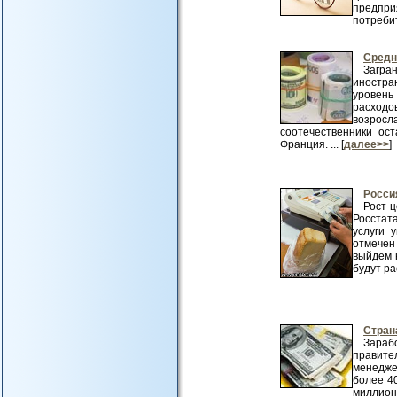
предпр
потребит
Средн
Загра
иностра
уровень
расходо
возрос
соотечественники ос
Франция. ... [
далее>>
]
Росси
Рост 
Росстата
услуги 
отмечен 
выйдем 
будут ра
Стран
Зараб
правите
менедже
более 40
миллиона