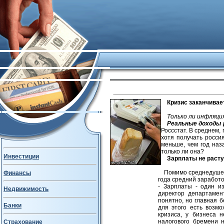
Кризис заканчивает
Только ли инфляци
Реальные доходы 
Россстат. В среднем,
хотя получать росси
меньше, чем год наз
только ли она?
Инвестиции
Зарплаты не расту
Помимо среднедушев
Финансы
года средний заработок
- Зарплаты - один из
Недвижимость
директор департамен
понятно, но главная 
Банки
для этого есть возмо
кризиса, у бизнеса 
налогового бремени 
Страхование