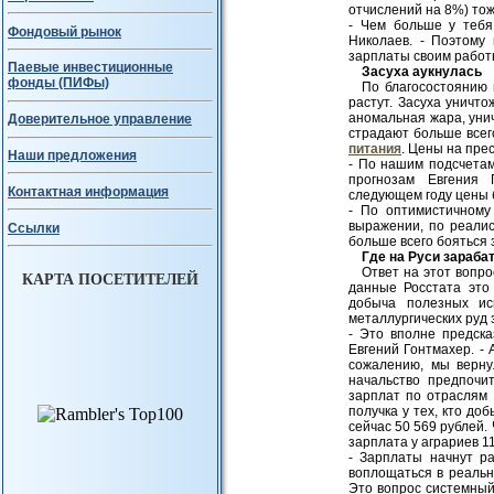
отчислений на 8%) то
- Чем больше у тебя
Фондовый рынок
Николаев. - Поэтому
зарплаты своим работ
Паевые инвестиционные
Засуха аукнулась
фонды (ПИФы)
По благосостоянию 
растут. Засуха уничт
аномальная жара, уни
Доверительное управление
страдают больше всег
питания
. Цены на пре
Наши предложения
- По нашим подсчетам
прогнозам Евгения 
Контактная информация
следующем году цены б
- По оптимистичному
выражении, по реалис
Ссылки
больше всего бояться з
Где на Руси зараба
Ответ на этот вопро
КАРТА ПОСЕТИТЕЛЕЙ
данные Росстата это
добыча полезных ис
металлургических руд 
- Это вполне предск
Евгений Гонтмахер. - 
сожалению, мы верну
начальство предпочи
зарплат по отраслям
получка у тех, кто до
сейчас 50 569 рублей.
зарплата у аграриев 11
- Зарплаты начнут ра
воплощаться в реально
Это вопрос системный