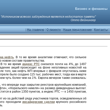
Бизнес и финансы
"Источником всякого заблуждения является недостаток памяти"
Отто Вейнингер
|
На главную
|
О проекте
|
Наши предложения
|
Контакты
|
на нефть
. В то же время аналитики отмечают, что сильное
о новом составе правительства.
 В то же время
индекс РТС
снизился почти на 4%, до 1497
 Падение акций происходит на фоне негативных новостей на
ле того, как нефть WTI впервые с февраля опустилась ниже
преле было создано 115 тыс. рабочих мест, тогда как в марте
нем чуть более чем на 1%. Европа вечером также снижалась:
, что впереди еще закрытие реестров крупнейших компаний,
фти», «Норильского никеля» на размер дивидендных выплат.
тится в район 1350 пунктов, а индекс РТС — к 1450 пунктам,
т из-за действий ряда участников торгов, осведомленных об
 что проходили
инсайдерские сделки
крупного российского
ь.