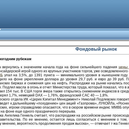
Фондовый рынок
овогодним рубежам
ы вернулись к значениям начала года на фоне сильнейшего падения
цены 
нсайдерской игрой одного из крупных участников торгов, уже осведомленного 
ВБ
упал на 3,5%, до 1391 пункта — минимального уровня в нынешнем году.
одило на фоне укрепления доллара до уровня 29,7 руб. и евро до 39 руб.
анских биржах и снижения цен на нефть. Распродажи на рынке начались пос
. Подлил масла в огонь и отчет Министерства труда, который показал, что в а
вил 154 тыс. В США торги вчера также открылись снижением индексов в сред
терял 1,7%, немецкий DAX — 1,76%, французский САС 40 — 1,8%.
еского отдела ИК «Церих Кэпитал Менеджмент» Николай Подлевских говорит
иведет к дальнейшему «похудению» цен акций «Газпрома», ЛУКОЙЛа, «Росне
ских, игроки справедливо опасаются, что в скором времени индекс ММВБ опус
 на фоне еще одного праздничного перерыва.
а Ангелика Генкель считает, что распродажи на российском рынке происходя
авительства. По ее мнению, остается лишь согласиться с мнением о том,
у мнению, вероятность продолжения продаж высока», — отмечает г-жа Генкел