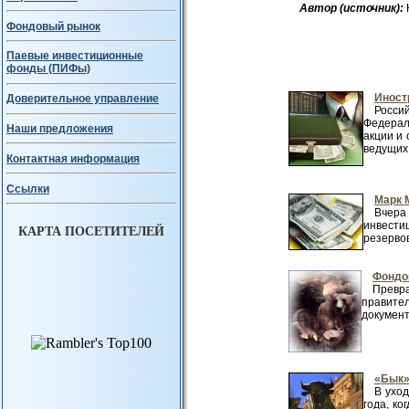
Авт
ор (источник):
Фондовый рынок
Паевые инвестиционные
фонды (ПИФы)
Иност
Доверительное управление
Росси
Федерал
Наши предложения
акции и 
ведущих 
Контактная информация
Ссылки
Марк 
Вчера
инвести
КАРТА ПОСЕТИТЕЛЕЙ
резервов
Фондо
Превр
правител
документ
«Бык»
В ухо
года, ко