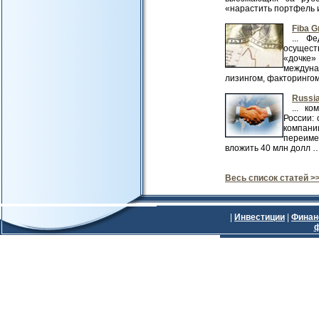
«нарастить портфель 
Fiba 
... Ф
осущест
«дочке»
междуна
лизингом, факторингом
Russi
... к
России:
компани
переиме
вложить 40 млн долл …
Весь список статей >
|
Инвестиции
|
Фина