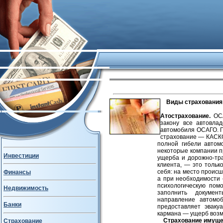
Виды страхования
Атострахование.
ОСА
закону все автовла
автомобиля ОСАГО. П
страхование — КАСКО
полной гибели автом
некоторые компании п
Инвестиции
ущерба и дорожно-тра
клиента, — это тольк
себя: на место проис
Финансы
а при необходимости
психологическую пом
Недвижимость
заполнить докумен
направление автомо
Банки
предоставляет эваку
кармана — ущерб возм
Страхование имуще
Страхование