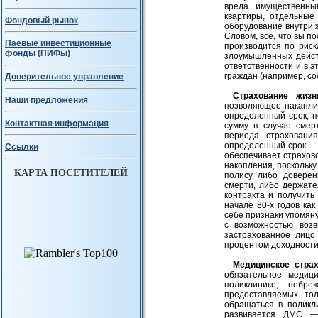
вреда имущественны
квартиры, отдельные
Фондовый рынок
оборудование внутри 
Словом, все, что вы п
Паевые инвестиционные
производится по риск
фонды (ПИФы)
злоумышленных действ
ответственности и в э
граждан (например, со
Доверительное управление
Страхование жизн
Наши предложения
позволяющее накаплив
определенный срок, п
Контактная информация
сумму в случае смер
периода страховани
определенный срок —
Ссылки
обеспечивает страхов
накопления, поскольку
КАРТА ПОСЕТИТЕЛЕЙ
полису либо доверен
смерти, либо держате
контракта и получить
начале 80-х годов ка
себе признаки упомян
с возможностью возв
застрахованное лицо
процентом доходности
Медицинское страх
обязательное медиц
поликлинике, небр
предоставляемых то
обращаться в поликл
развивается ДМС — 