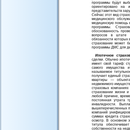
программы будут выб
ориентировано на и
представительств зар
Сейчас этот вид стра
медицинского обслуж
медицинскую помощь 
программы. Страхов
обоснованность пров
вопросов в штате 
обязанности которых 
страхование может б
программы ДМС для де
Ипотечное страхов
сделки. Обычно ипоте
имеет свой тариф: ст
самого имущества и
называемое титульное
получает единый стра
квартиры — объект
недвижимого имуществ
страховых компаниях
страховании жизни и
любой причине, време
постоянная утрата т
инвалидности. Выпл
вышеперечисленных п
компаний унифициров
суммах кредита стра
осмотр. В основном 
титула обеспечивае
собственности на нед