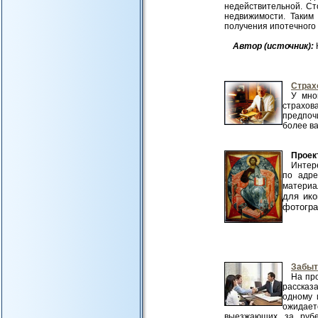
недействительной. Ст
недвижимости. Таким
получения ипотечного 
Автор (источник):
Страх
У мно
страхова
предпоч
более ва
Проек
Интере
по адре
материа
для ико
фотогра
Забыт
На пр
рассказ
одному 
ожидает
выезжающих за рубеж