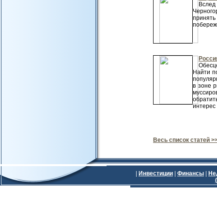
Вслед
Черного
принять
побережь
Росси
Обесц
Найти п
популяр
в зоне 
муссиро
обратит
интерес 
Весь список статей >
|
Инвестиции
|
Финансы
|
Не