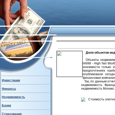
Доля объектов не
Объекты недвижим
HNWI - High Net Wort
значимости только и
предпочтениях наиб
опубликовали сегод
финансовая компания 
Инвестиции
Так, по данным отче
недвижимость Франц
недвижимость Монако
Финансы
Недвижимость
Банки
Страхование