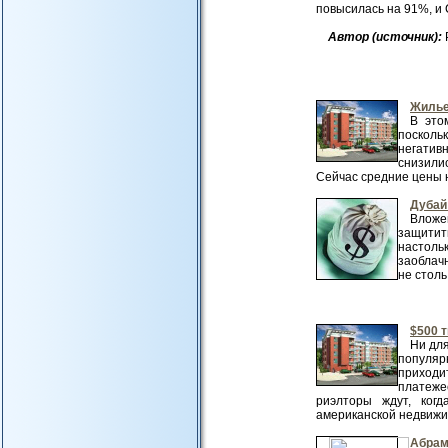
повысилась на 91%, и 
Авт
ор (источник):
Жилье
В это
посколь
негативн
снизили
Сейчас средние цены на
Дубай
Вложе
защити
настоль
заоблач
не столь
$500 т
Ни для
популяр
приходи
платеже
риэлторы ждут, ког
американской недвижимо
Абрам