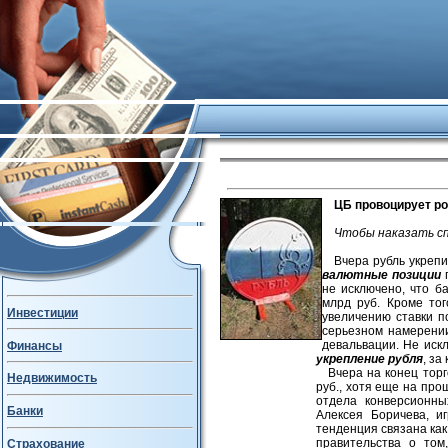
ЦБ провоцирует ро
Чтобы наказать с
Вчера рубль укрепи
валютные позиции
п
не исключено, что б
млрд руб. Кроме то
Инвестиции
увеличению ставки п
серьезном намерении
девальвации. Не иск
Финансы
укрепление рубля
, з
Вчера на конец тор
Недвижимость
руб., хотя еще на про
отдела конверсионны
Банки
Алексея Боричева, и
тенденция связана как
правительства о том
Страхование