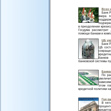
Всех 
Банк Р
вчера 
поддерж
подчеркн
в преодолении кризис
Госдума рассмотрит 
помощи банкам и компан
ЦБ ук
Банк Р
ЦБ сост
сокраще
кредитны
банков 
банковской системы пу
Банка
По ра
увеличит
зависим
этом го
кредитной политики на 
Год р
В пят
процен
кредито