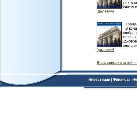
всех вн
банкам и
[
далее>>
]
Корид
В конц
ноябрь 
корзин
Одновре
повышен
[
далее>>
]
Весь список статей >
|
Инвестиции
|
Финансы
|
Не