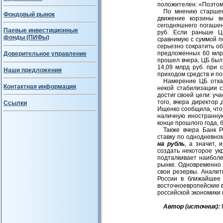
положителен: «Поэтом
По мнению старшег
Фондовый рынок
движение корзины в
сегодняшнего погаше
Паевые инвестиционные
руб. Если раньше Ц
фонды (ПИФы)
сравнимую с суммой п
серьезно сократить о
предложенных 60 млрд
Доверительное управление
прошел вчера, ЦБ был
14,09 млрд руб. при 
Наши предложения
приходом средств и по
Намерение ЦБ отказ
Контактная информация
некой стабилизации 
достиг своей цели: уч
того, вчера директор
Ссылки
Ищенко сообщила, чт
наличную иностранную
конце прошлого года, 
Также вчера Банк 
ставку по однодневно
на рубль
, а значит, 
создать некоторое ук
подталкивает наиболе
рынке. Одновременно 
свои резервы. Аналит
России в ближайшее 
восточноевропейские в
российской экономики 
Авт
ор (источник):