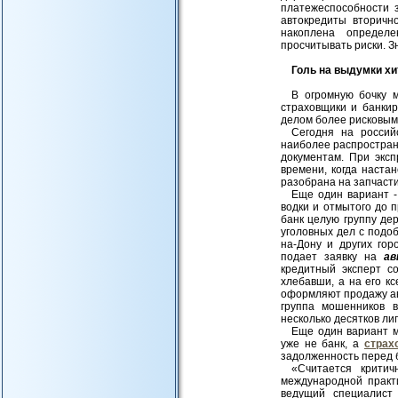
платежеспособности 
автокредиты вторичн
накоплена определ
просчитывать риски. 
Голь на выдумки хи
В огромную бочку 
страховщики и банкир
делом более рисковым.
Сегодня на россий
наиболее распростран
документам. При эксп
времени, когда наста
разобрана на запчасти
Еще один вариант -
водки и отмытого до 
банк целую группу де
уголовных дел с подо
на-Дону и других го
подает заявку на
ав
кредитный эксперт с
хлебавши, а на его к
оформляют продажу а
группа мошенников 
несколько десятков ли
Еще один вариант м
уже не банк, а
страх
задолженность перед 
«Считается крити
международной практи
ведущий специалист