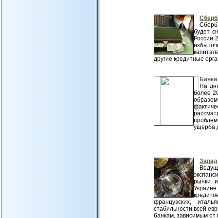
Сберб
Сберб
будет с
России 2
избыточ
капитал
другие кредитные орга
Банки
На дн
более 2
образом
фактиче
рассмат
проблем
ущерба д
Запад
Ведущ
экспанс
рынки и
Украине
кредит
французских, италь
стабильности всей ев
банкам, зависимым от в