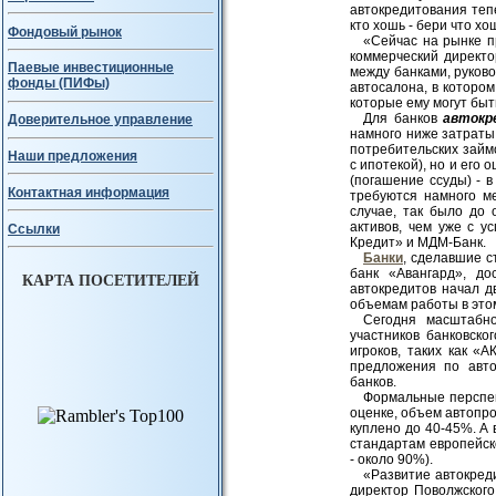
автокредитования теп
кто хошь - бери что хо
Фондовый рынок
«Сейчас на рынке п
коммерческий директо
Паевые инвестиционные
между банками, руково
фонды (ПИФы)
автосалона, в которо
которые ему могут бы
Для банков
автокр
Доверительное управление
намного ниже затраты
потребительских займо
Наши предложения
с ипотекой), но и его 
(погашение ссуды) - в
Контактная информация
требуются намного м
случае, так было до 
активов, чем уже с у
Ссылки
Кредит» и МДМ-Банк.
Банки
, сделавшие с
банк «Авангард», до
КАРТА ПОСЕТИТЕЛЕЙ
автокредитов начал д
объемам работы в это
Сегодня масштабно
участников банковско
игроков, таких как 
предложения по авто
банков.
Формальные перспек
оценке, объем автопро
куплено до 40-45%. А
стандартам европейск
- около 90%).
«Развитие автокред
директор Поволжского