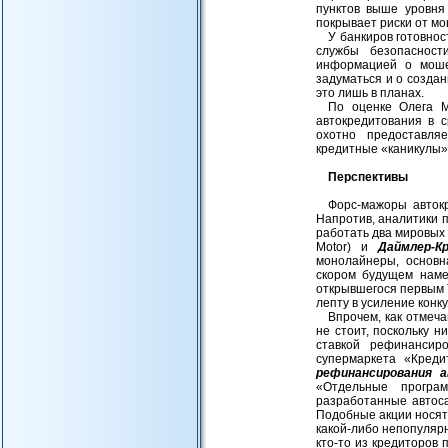
пунктов выше уровня
покрывает риски от м
У банкиров готовно
службы безопасност
информацией о моше
задуматься и о созда
это лишь в планах.
По оценке Олега 
автокредитования в 
охотно предоставля
кредитные «каникулы»,
Перспективы
Форс-мажоры автокр
Напротив, аналитики п
работать два мировы
Motor) и
Даймлер-К
монолайнеры, основн
скором будущем наме
открывшегося первым Т
лепту в усиление конк
Впрочем, как отмеч
не стоит, поскольку 
ставкой рефинансир
супермаркета «Креди
рефинансирования 
«Отдельные програ
разработанные автоса
Подобные акции носят
какой-либо непопуляр
кто-то из кредиторов