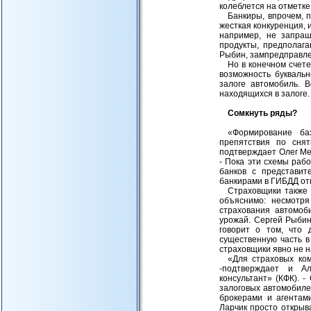
колеблется на отметке
Банкиры, впрочем, 
жесткая конкуренция, 
например, не запраш
продукты, предполаг
Рыбин, зампредправле
Но в конечном счете
возможность букваль
залоге автомобиль. 
находящихся в залоге.
Сомкнуть ряды?
«Формирование ба
препятствия по снят
подтверждает Олег Ме
- Пока эти схемы раб
банков с представит
банкирами в ГИБДД отк
Страховщики также 
объяснимо: несмотря
страхования автомоб
урожай. Сергей Рыби
говорит о том, что
существенную часть в
страховщики явно не 
«Для страховых ком
-подтверждает и А
консультант» (КФК). 
залоговых автомобилей
брокерами и агентам
Ларчик просто открыва