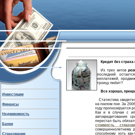
Кредит без страха 
Из трех китов
роз
последний остаетс
неплатежей, продвиж
троицу любит?
Все хорошо, прекра
Инвестиции
Статистика свидете
на гнилом пне. За 2006
Финансы
году прогнозируется р
Как и в случае с ип
Недвижимость
автокредитования: ср
перестал быть обязат
Банки
стоимость страхов
совершеннолетнему р
способному хоть как
Страхование