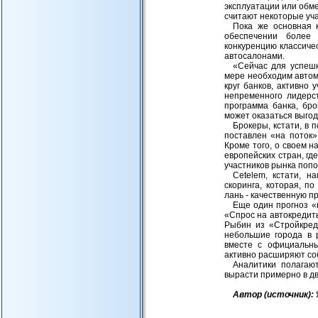
эксплуатации или обме
считают некоторые уч
Пока же основная 
обеспечении более 
конкуренцию классиче
автосалонами.
«Сейчас для успешн
мере необходим автомо
круг банков, активно 
непременного лидерст
программа банка, бро
может оказаться выго
Брокеры, кстати, в 
поставлен «на поток»
Кроме того, о своем 
европейских стран, гд
участников рынка поп
Cetelem, кстати, н
скоринга, которая, п
лань - качественную п
Еще один прогноз «
«Спрос на автокредит
Рыбин из «Стройкред
небольшие города в 
вместе с официальны
активно расширяют со
Аналитики полагаю
вырасти примерно в дв
Авт
ор (источник):