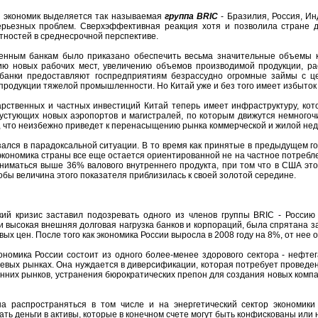
 экономик выделяется так называемая
группа BRIC
- Бразилия, Россия, Ин
ерьезных проблем. Сверхэффективная реакция хотя и позволила стране д
тностей в среднесрочной перспективе.
венным банкам было приказано обеспечить весьма значительные объемы к
нию новых рабочих мест, увеличению объемов производимой продукции, р
 банки предоставляют госпредприятиям безрассудно огромные займы с це
 продукции тяжелой промышленности. Но Китай уже и без того имеет избыток
арственных и частных инвестиций Китай теперь имеет инфраструктуру, кот
пустующих новых аэропортов и магистралей, по которым движутся немног
, что неизбежно приведет к перенасыщению рынка коммерческой и жилой нед
зался в парадоксальной ситуации. В то время как принятые в предыдущем г
экономика страны все еще остается ориентированной не на частное потребле
ниматься выше 36% валового внутреннего продукта, при том что в США это
тобы величина этого показателя приблизилась к своей золотой середине.
ий кризис заставил подозревать одного из членов группы BRIC - Россию
ти высокая внешняя долговая нагрузка банков и корпораций, была спрятана
вых цен. После того как экономика России выросла в 2008 году на 8%, от нее 
ономика России состоит из одного более-менее здорового сектора - нефтег
евых рынках. Она нуждается в диверсификации, которая потребует проведе
нних рынков, устранения бюрократических препон для создания новых компа
а распространяться в том числе и на энергетический сектор экономик
ть деньги в активы, которые в конечном счете могут быть конфискованы или