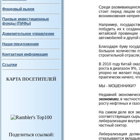
Среди развивающихся
Фондовый рынок
стоит перед лицом с
возникновения неприя
Паевые инвестиционные
фонды (ПИФы)
Например, государст
побудить их к созда
китайской провинции
Доверительное управление
автомобилей и другой
Наши предложения
Благодаря буму госуд
большое количество 
Контактная информация
строительной отрасли
В 2010 году Китай ока
Ссылки
роста в диапазон 9%, 
упорно не желает под
практически ничего, ч
КАРТА ПОСЕТИТЕЛЕЙ
МЫ - МОШЕННИКИ?
Недавний экономическ
экономики
, в частнос
росту нефтяных и газо
На самом деле вся эк
соответствующих сырь
либерализации внутре
частный сектор.
Поделиться ссылкой:
Либерализация должн
отказываются вкладыва