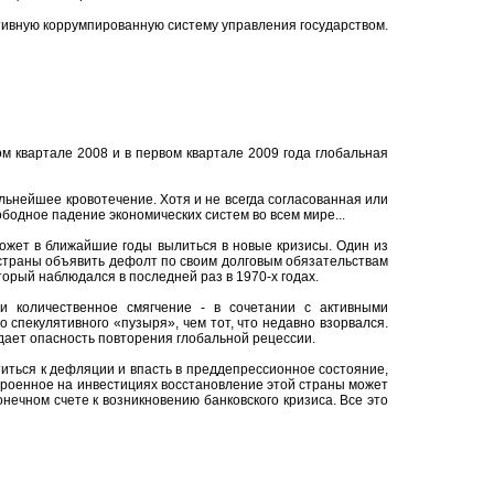
тивную коррумпированную систему управления государством.
ом квартале 2008 и в первом квартале 2009 года глобальная
льнейшее кровотечение. Хотя и не всегда согласованная или
бодное падение экономических систем во всем мире...
может в ближайшие годы вылиться в новые кризисы. Один из
 страны объявить дефолт по своим долговым обязательствам
торый наблюдался в последней раз в 1970-х годах.
 и количественное смягчение - в сочетании с активными
спекулятивного «пузыря», чем тот, что недавно взорвался.
здает опасность повторения глобальной рецессии.
иться к дефляции и впасть в преддепрессионное состояние,
строенное на инвестициях восстановление этой страны может
онечном счете к возникновению банковского кризиса. Все это