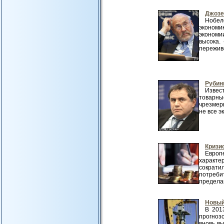
Джозе
Нобел
экономик
экономи
высока.
переживе
Рубин
Извес
товарны
чрезмер
не все э
Кризи
Европ
характе
сократи
потреби
пределам
Новый
В 201
прогноз
вновь в