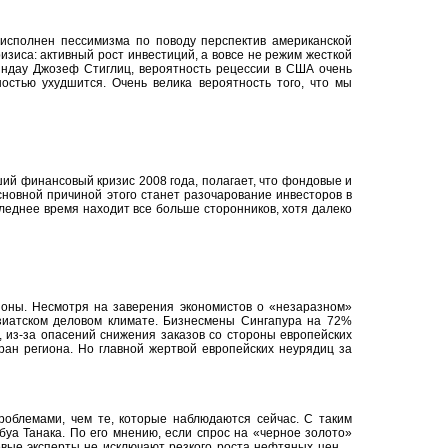
 исполнен пессимизма по поводу перспектив американской
изиса: активный рост инвестиций, а вовсе не режим жесткой
индау Джозеф Стиглиц, вероятность рецессии в США очень
остью ухудшится. Очень велика вероятность того, что мы
ий финансовый кризис 2008 года, полагает, что фондовые и
сновной причиной этого станет разочарование инвесторов в
леднее время находит все больше сторонников, хотя далеко
гионы. Несмотря на заверения экономистов о «незаразном»
азиатском деловом климате. Бизнесмены Сингапура на 72%
, из-за опасений снижения заказов со стороны европейских
ран региона. Но главной жертвой европейских неурядиц за
роблемами, чем те, которые наблюдаются сейчас. С таким
буа Танака. По его мнению, если спрос на «черное золото»
вые эксперты не исключают резкого роста нефтяных цен ...