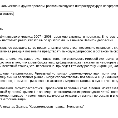
 количество и других проблем: разваливающуюся инфраструктуру и неэффек
ть
финансового кризиса 2007 - 2008 годов мир заглянул в пропасть. В четверт
 настолько резко, как это было до этого лишь в начале Великой депрессии.
кальное вмешательство правительств многих стран позволило остановить си
ктивная реакция позволила предотвратить новую депрессию и остановить сво
восстановление, существуют риски того, что уязвимость мировой экономики 
состоит в том, что взрыв бюджетных дефицитов может заставить некоторые
 печатный станок, что, несомненно, приведет к такому разгону инфляции, ко
другие неприятности. Чрезвычайно мягкая денежно-кредитная политика
ляциями на валютном рынке - могут способствовать появлению еще большего 
незапно, стоимость рискованных активов и мирового капитала рухнет, что со
опасения. Может распасться Европейский валютный союз. Япония может скат
зный долговой кризис. Не защищен от экономических рисков даже Китай: по
зможно, приведет к увеличению количества отказов от выплат по ссудам и в к
сам глобализации.
Александр Зюзяев, "Комсомольская правда- Экономика"