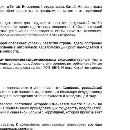
дия и Китай. Бесспорный лидер здесь Китай. Но эта страна
остойно справиться с кризисом, но может стать причиной
редитования для государственных же предприятий, чтобы
асширению производственных мощностей. Сейчас в каждой
лью увеличения производства стали, цемента, алюминия,
 промышленного потенциала в этих отраслях.
орая опережает уровень развития страны: здесь построено
очисленные автомобили. Ошеломляющий рост наблюдается в
вижимости...
оду
программы стимулирования экономики
вернули темпы
ние, а на экспорт. Уровень внутреннего потребления в Китае
т показатель составляет 70% ВВП. И пока Китай не сделал
 - в экономическом мошенничестве.
Слабость российской
 за «золотым занавесом», возникшим благодаря безудержному
ожидали повторения этого результата и в следующем году.
азового, состояние которого изменяется вместе с ценой на
ния приватизации принадлежащих государству предприятий,
ний и серьезной борьбы с коррупцией, которая пронизывает
и страны. К сожалению,
иностранные инвесторы
все еще
 национализированы.