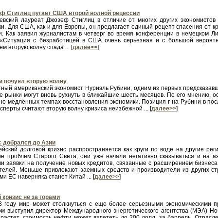
ф Стиглиц пугает США второй волной рецессии
евский лауреат Джозеф Стиглиц в отличие от многих других экономистов
и. Для США, как и для Европы, он предлагает единый рецепт спасения от кр
и. Как заявил журналистам в четверг во время конференции в немецком Л
 «Ситуация с безработицей в США очень серьезная и с большой вероятн
м вторую волну спада ... [
далее>>
]
и почуял вторую волну
тный американский экономист Нуриэль Рубини, одним из первых предсказавш
е рынки могут вновь рухнуть в ближайшие шесть месяцев. По его мнению, о
но медленных темпах восстановления экономики. Позиция г-на Рубини в пос
ксперты считают вторую волну кризиса неизбежной ... [
далее>>
]
с добрался до Азии
ейский долговой кризис распространяется как круги по воде на другие ре
ре проблем Старого Света, они уже начали негативно сказываться и на 
ли заявки на получение новых кредитов, связанные с расширением бизнеса
телей. Меньше привлекают заемных средств и производители из других ст
и ЕС наверняка станет Китай ... [
далее>>
]
 кризис не за горами
3 году мир может столкнуться с еще более серьезными экономическими п
ом выступил директор Международного энергетического агентства (МЭА) Но
ырастет, стоимость нефти может взлететь до 200 долл. за баррель. Отрасле