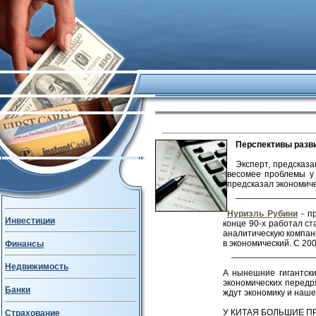
Перспективы разв
Эксперт, предсказ
весомее проблемы у
предсказал экономиче
________________
Нуриэль Рубини
- пр
Инвестиции
конце 90-х работал с
аналитическую компани
в экономический. С 20
Финансы
_________________
Недвижимость
А нынешние гигантск
экономических передря
Банки
ждут экономику и наше
У КИТАЯ БОЛЬШИЕ ПР
Страхование