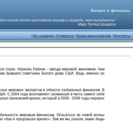
Бизнес и финансы
Нет ничего более противного разуму и природе, чем случайность"
Марк Туллий Цицерон
|
На главную
|
О проекте
|
Наши предложения
|
Контакты
|
я стран. Нуриэль Рубини - звезда мировой экономики. Чем
вам бывшего советника Белого дома США. Ведь именно он
тных мировых экспертов в области глобальных финансов. В
А. С 2004 года возглавляет названную в честь самого себя
казал банковский кризис, который в 2008 - 2009 годы перерос
абильности мировым финансам. Опасаться ли новой волны
и «Как я предсказал кризис». Там же мы узнали, какие беды