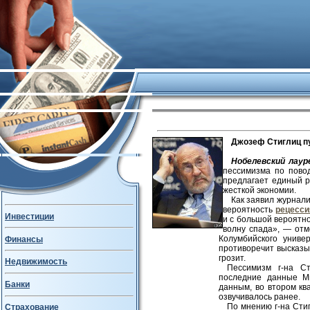
Джозеф Стиглиц п
Нобелевский лау
пессимизма по повод
предлагает единый р
жесткой экономии.
Как заявил журнали
вероятность
рецесси
Инвестиции
и с большой вероятно
волну спада», — отм
Колумбийского униве
Финансы
противоречит высказы
грозит.
Недвижимость
Пессимизм г-на Ст
последние данные Ми
Банки
данным, во втором кв
озвучивалось ранее.
По мнению г-на Сти
Страхование