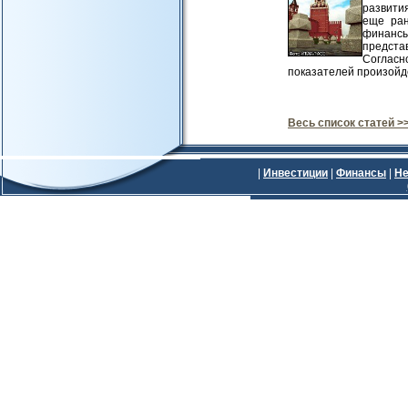
развития
еще ран
финансы
предста
Соглас
показателей произойде
Весь список статей >
|
Инвестиции
|
Финансы
|
Не