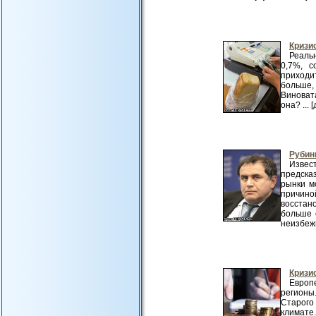
Кризис
Реаль
0,7%, с
приходи
больше,
Виноват
она? ... [
Рубин
Извес
предска
рынки м
причино
восстан
больше 
неизбежно
Кризи
Европ
регионы
Старого
климате