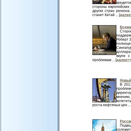
кредито
стороны европейских
других стран региона
станет Китай ... [
далее
Всеми
Сторо
поддерж
Роберт З
полноце
Сингапу
доллара.
вкупе 
проблемам ... [
далее>
Новый
В 201
проблем
директо
мнению,
взлетет
роста нефтяных цен ... 
Росси
Подво
положи