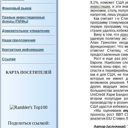
9,1%, поможет США ув
инвестиции
, и эти ин
Фондовый рынок
экономии, столь попул
напротив, лишь ухудш
Паевые инвестиционные
Как считает г-н Ст
фонды (ПИФы)
программу стимулирова
первую программу по
стране удалось избежа
Доверительное управление
Вину в том, что
кри
удачную политику эк
Наши предложения
Алан Гринспен неод
функционирует. Что м
Контактная информация
отметил Стиглиц. «
предоставленные сами
Рост и еще раз рос
Ссылки
Европе. Наиболее сло
членов зоны евро, но
спасти и периферийны
КАРТА ПОСЕТИТЕЛЕЙ
как и для США, не по
которые не имеют д
возможное решение. 
других ведущих эко
большинства аналитик
UniCredit Харм Бандхо
втором полугодии р
производству и розни
США удастся избежать 
«Мы оцениваем
ве
прогнозу, рост ВВП С
аналитик EIU Стивен Л
Поделиться ссылкой:
Авт
ор (источник):