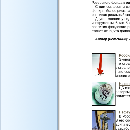
Резервного фонда в ри
С ним согласен и в
фонда в более рискова
развивая реальный сек
Другое мнение у ве
инструменты было бы
развития фондового ры
станет ясно, что долг
Авт
ор (источник):
Росси
Эконо
что стр
в стране
явно со
многие э
Накоп
ЦБ со
резервы
свидетел
Нефть
В Рос
В его с
арктиче
разрабо