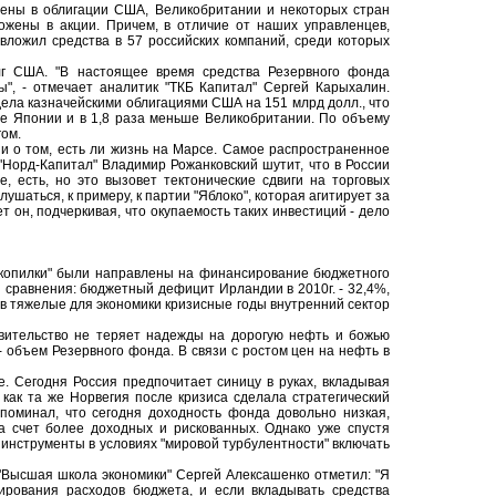
ены в облигации США, Великобритании и некоторых стран
жены в акции. Причем, в отличие от наших управленцев,
вложил средства в 57 российских компаний, среди которых
лг США. "В настоящее время средства Резервного фонда
ы", - отмечает аналитик "ТКБ Капитал" Сергей Карыхалин.
адела казначейскими облигациями США на 151 млрд долл., что
ньше Японии и в 1,8 раза меньше Великобритании. По объему
гом.
 и о том, есть ли жизнь на Марсе. Самое распространенное
"Норд-Капитал" Владимир Рожанковский шутит, что в России
е, есть, но это вызовет тектонические сдвиги на торговых
ушаться, к примеру, к партии "Яблоко", которая агитирует за
 он, подчеркивая, что окупаемость таких инвестиций - дело
"копилки" были направлены на финансирование бюджетного
 сравнения: бюджетный дефицит Ирландии в 2010г. - 32,4%,
о в тяжелые для экономики кризисные годы внутренний сектор
авительство не теряет надежды на дорогую нефть и божью
- объем Резервного фонда. В связи с ростом цен на нефть в
 Сегодня Россия предпочитает синицу в руках, вкладывая
 как та же Норвегия после кризиса сделала стратегический
поминал, что сегодня доходность фонда довольно низкая,
а счет более доходных и рискованных. Однако уже спустя
е инструменты в условиях "мировой турбулентности" включать
"Высшая школа экономики" Сергей Алексашенко отметил: "Я
ирования расходов бюджета, и если вкладывать средства