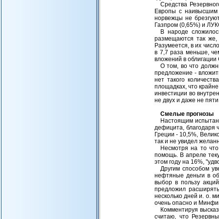
Средства Резервног
Европы с наивысшим 
норвежцы не брезгуют
Газпром (0,65%) и ЛУК
В народе сложилос
размещаются так же,
Разумеется, в их числ
в 7,7 раза меньше, че
вложений в облигации 
О том, во что долж
предложение - вложит
нет такого количеств
площадках, что крайне
инвестиции во внутрен
не двух и даже не пяти
Смелые прогнозы
Настоящим испытани
дефицита, благодаря 
Греции - 10,5%, Велик
так и не увидел желан
Несмотря на то что
помощь. В апреле теку
этом году на 16%, "уд
Другим способом ув
нефтяные деньги в об
выбор в пользу акци
предложил расширять 
несколько дней и. о. 
очень опасно и Минфин
Комментируя высказ
считаю, что Резервн