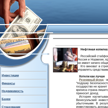
Нефтяная копилка
Российский стабфо
Россия и Норвегия, п
не имеет ничего обще
Кто виноват в стр
управлять средствами
Инвестиции
Хотели как лучше
Резервный фонд
- 
"подушку безопасност
Финансы
государство не хранит
кризиса страна лишитс
Недвижимость
приносит доход.
История насчитыва
Банки
Венесуэльский инвес
убыточными. В резул
инвестировать доходы
Страхование