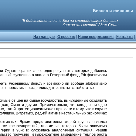
Бизнес и финансы
"В действительности Бог на стороне самых больших
банковских счетов" Адам Смит
|
На главную
|
О проекте
|
Наши предложения
|
Контакты
|
. Однако, сравнивая сегодня результаты, которых добились
ованный с успешного аналога Резервный фонд РФ фактически
сперты Резервному фонду и возможно ли вообще эффективно
е вопросы мы постарались дать ответы в этой статье.
симые от цен на сырье государства, вынужденные создавать
йджан, Оман и другие. Примечательно, что сегодня ни одно
х, такой протекционизм может привести к тому, что в случае
нфляцию. В-третьих, редкий актив в нестабильных экономиках
ктивных. Ярким представителем второй группы являлся
х же госпредприятий, многие из которых были заведомо
ерии в 90-х гг. сложилась аналогичная ситуация. Решив
ельство получило четырехкратное замедление темпов роста