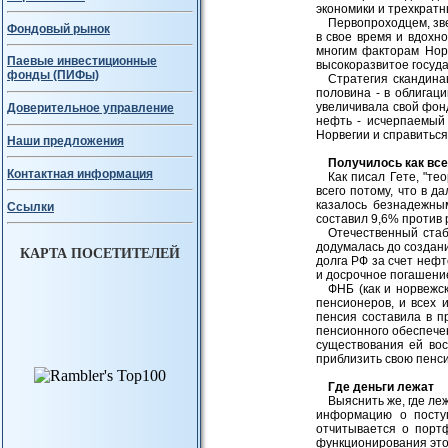
экономики и трехкрат
Первопроходцем, зв
Фондовый рынок
в свое время и вдохн
многим факторам Норв
Паевые инвестиционные
высокоразвитое госуд
фонды (ПИФы)
Стратегия скандина
половина - в облигац
увеличивала свой фонд
Доверительное управление
нефть - исчерпаемый
Норвегии и справиться 
Наши предложения
Получилось как все
Контактная информация
Как писал Гете, "те
всего потому, что в да
казалось безнадежным
Ссылки
составил 9,6% против 
Отечественный стаб
додумалась до создани
КАРТА ПОСЕТИТЕЛЕЙ
долга РФ за счет нефт
и досрочное погашение
ФНБ (как и норвежск
пенсионеров, и всех 
пенсия составила в пр
пенсионного обеспече
существования ей во
приблизить свою пенси
Где деньги лежат
Выяснить же, где ле
информацию о посту
отчитывается о порт
функционирования это