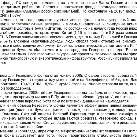
о фонда РФ сегодня размещены на валютных счетах Банка России и влож
кредитным рейтингом. Средства норвежского фонда преимущественно вло
 и ценными бумагами российских компаний. По состоянию на 2010г. фонд 
ОЙЛ (1,07%).
ь мнение, что на народные русские деньги куплен весь суверенный до
 как и
золотовалютные резервы
, - в самые надежные и ликвидные актив
о входят и долговые бумаги Штатов. По состоянию на начало года Россия вл
м объем treasuries, которые купил Китай (1,16 трлн долл.), в 5,8 раза ме
США Россия занимала лишь восьмое место, где-то между Бразилией и Гонкон
ны быть вложены нефтяные доходы, люди спорят почти столько же, сколько
ь все в собственную экономику. Директор аналитического департамента ИГ 
а ценных бумаг, чтобы разместить все средства Резервного фонда. "Верне
 нежелательно. Если говорить о внутренних проектах, то можно было бы присл
нюю транспортную и энергетическую инфраструктуры России", - предполагает
 лет.
ем для Резервного фонда стал кризис 2008г. С одной стороны, средства 
чему Россия уже в текущем году может выйти на бездефицитный бюджет. Для
обритании - 10,4%, США - 8,9%. С другой стороны, многие сетовали на то, чт
ной господдержки.
 после кризиса 2008г. объем Резервного фонда стабильно снижается, пр
щего года премьер-министр В.Путин вновь пообещал "удвоить", на этот раз 
воение" вполне вероятно, хотя пока позитивной динамики не наблюдается.
еличения объема Резервного фонда является эффективное инвестирование.
лигации (долговые бумаги с фиксированным, но невысоким доходом), тогда
й. Замглавы Счетной палаты Валерий Горегляд еще в середине октября у
линейку активов, в которые вкладываются средства Резервного фонда, з
министра финансов Антон Силуанов успокоил население, заявив, что рисковы
 на такой риск не пойдет.
ывание В.Горегляда, директор по макроэкономическим исследованиям НИУ 
ый фонд существует для того, чтобы гарантировать стабильность финанс