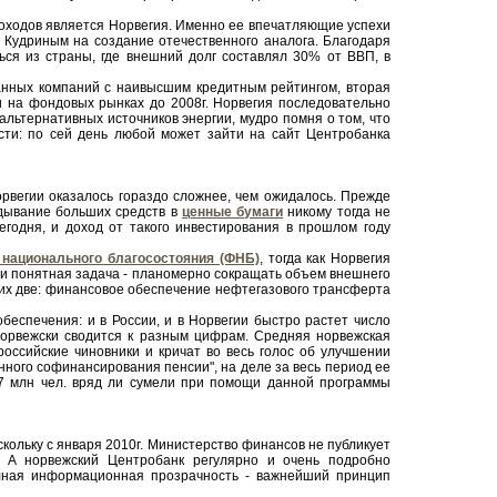
ходов является Норвегия. Именно ее впечатляющие успехи
м Кудриным на создание отечественного аналога. Благодаря
ся из страны, где внешний долг составлял 30% от ВВП, в
ранных компаний с наивысшим кредитным рейтингом, вторая
и на фондовых рынках до 2008г. Норвегия последовательно
альтернативных источников энергии, мудро помня о том, что
ти: по сей день любой может зайти на сайт Центробанка
Норвегии оказалось гораздо сложнее, чем ожидалось. Прежде
адывание больших средств в
ценные бумаги
никому тогда не
годня, и доход от такого инвестирования в прошлом году
национального благосостояния (ФНБ)
, тогда как Норвегия
я и понятная задача - планомерно сокращать объем внешнего
а их две: финансовое обеспечение нефтегазового трансферта
беспечения: и в России, и в Норвегии быстро растет число
-норвежски сводится к разным цифрам. Средняя норвежская
 российские чиновники и кричат во весь голос об улучшении
ного софинансирования пенсии", на деле за весь период ее
,7 млн чел. вряд ли сумели при помощи данной программы
скольку с января 2010г. Министерство финансов не публикует
 А норвежский Центробанк регулярно и очень подробно
олная информационная прозрачность - важнейший принцип