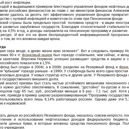
ный рост инфляции.
ездой и выдающимся примером блестящего управления фондом нефтяных до
овили российских финансистов во главе с экс-министром финансов Алексее
егии удалось за десять лет эффективного управления фондом превратить
арство с нулевой инфляцией и комитетом по этике при Пенсионном фонде.
вской страны была предельно простой: половина средств - в акции иност
ии развитых зарубежных государств. Благодаря относительной стабильност
 на 4,5% в год, а доходы направляла на пенсионную программу и развитие 
 ресурс. И все это на фоне беспрецедентной информационной прозрачнос
о том, во что вложена каждая крона.
гда
ория сера везде, а древо жизни ярко зеленеет". Вот и следовать примеру 
леких 90-х гг.
фондовый рынок
был гораздо стабильнее, чем сейчас, и вкл
 занятием. Впрочем Норвегия успешно размещает средства в акциях и се
российского показателя в 1,5%.
фонд был создан в 2004г, а в 2008г. разделен на Резервный фонд и
Фонд 
я "кубышки" гораздо раньше - в 1990г. У стабфонда была всего одна проста
егазовых доходов. У новых структур есть и другие цели. У Резервного фонд
 государственного внешнего долга.
ий аналог) призван был стать частью устойчивого механизма пенсионного о
их нужно достойно обеспечивать. К сожалению, "достойно" по-русски и по
ошлом году 65 тыс. руб., российская меньше в 9 раз - 7,1 тыс. руб. Хотя
ния, приводя в пример широко разрекламированную "Программу государствен
спользовались всего лишь 6,14% работающих россиян. Однако даже эти 5
ю к норвежской.
жать деньги из российского Резервного фонда, оказалось совсем непросто, по
плении и использовании нефтегазовых доходов федерального бюджета.
феле ценных бумаг, в которые вложены средства пенсионного фонда. П
го учреждения.