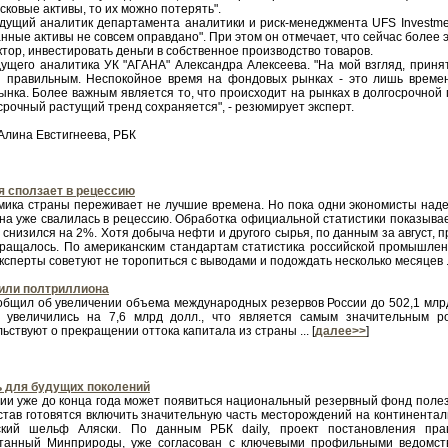
сковые активы, то их можно потерять".
едущий аналитик департамента аналитики и риск-менеджмента UFS Investme
нные активы не совсем оправдано". При этом он отмечает, что сейчас более
тор, инвестировать деньги в собственное производство товаров.
дущего аналитика УК "АГАНА" Александра Алексеева. "На мой взгляд, при
 правильным. Неспокойное время на фондовых рынках - это лишь времен
нка. Более важным является то, что происходит на рынках в долгосрочной 
осрочный растущий тренд сохраняется", - резюмирует эксперт.
Алина Евстигнеева, РБК
я сползает в рецессию
мика страны переживает не лучшие времена. Но пока одни экономисты надею
ана уже свалилась в рецессию. Обработка официальной статистики показыва
 снизился на 2%. Хотя добыча нефти и другого сырья, по данным за август,
кращалось. По американским стандартам статистика российской промышлен
ксперты советуют не торопиться с выводами и подождать несколько месяцев ..
или полтриллиона
общил об увеличении объема международных резервов России до 502,1 млрд
 увеличились на 7,6 млрд долл., что является самым значительным р
ьствуют о прекращении оттока капитала из страны ... [
далее>>
]
 для будущих поколений
сии уже до конца года может появиться национальный резервный фонд поле
остав готовятся включить значительную часть месторождений на континент
ский шельф Аляски. По данным РБК daily, проект постановления пра
танный Минприроды, уже согласован с ключевыми профильными ведомст