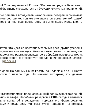
nt Company Алексей Козлов: "Вложение средств Резервного
 эффективно страховаться от будущих кризисных проявлений,
нятие решения вкладывать накопленные резервы в рыночные
ное состояние, причем оно является естественной фазой
перспективе: если посмотреть на рынок более глобально, то
тся, что идет ее восстановительный рост, другие уверены,
ет, что за семь месяцев объем промышленного производства
 продолжала расти, производство в обрабатывающих секторах
ности строго соответствует определению рецессии. Однако
. [
далее>>
]
 долл. По данным Банка России, за неделю с 7 по 14 марта
остом с начала года. По мнению экспертов, эти данные
зных ископаемых, предназначенный для будущих поколений.
альном шельфе. Подобным резервом в США сегодня является
вительства об утверждении порядка его формирования,
вами и после визы Минюста будет направлен на подпись