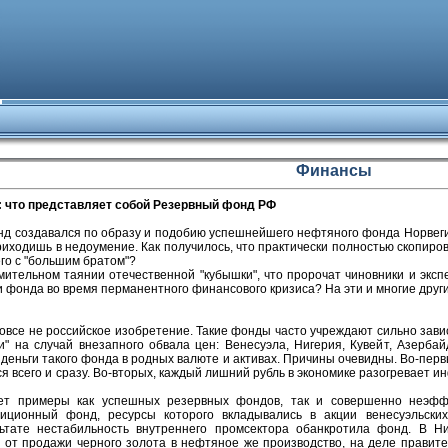
Финансы
: что представляет собой Резервный фонд РФ
нд создавался по образу и подобию успешнейшего нефтяного фонда Норвегии
риходишь в недоумение. Как получилось, что практически полностью скопир
го с "большим братом"?
емительном таянии отечественной "кубышки", что пророчат чиновники и эк
 фонда во время перманентного финансового кризиса? На эти и многие други
вовсе не российское изобретение. Такие фонды часто учреждают сильно зави
и" на случай внезапного обвала цен: Венесуэла, Нигерия, Кувейт, Азерба
 деньги такого фонда в родных валюте и активах. Причины очевидны. Во-первы
я всего и сразу. Во-вторых, каждый лишний рубль в экономике разогревает и
ет примеры как успешных резервных фондов, так и совершенно неэффе
тиционный фонд, ресурсы которого вкладывались в акции венесуэльски
ьтате нестабильность внутреннего промсектора обанкротила фонд. В Ниг
 от продажи черного золота в нефтяное же производство, на деле правит