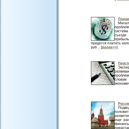
Подар
Масшт
проблем
система
съезде 
прибыль
придется платить нал
руб ... [
далее>>
]
Персп
Экспе
развива
проблем
словам
экономич
Росси
Подво
положи
развития
еще ран
финансы
предста