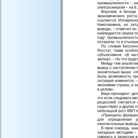
промышленности – на 
электроэнергии – на 6
Впрочем, в беседе
экономического рост
ссылается Илларионо
Николаевича, но сит
выводы, – отметил он.
наблюдается скорее п
году промышленность
потеряли, то и отыгры
По словам Бессоно
Росстат, также особо
субъективное. «В ча
эксперт. – Но что буд
Между тем аналитик
вывод о наступлении 
значительно выше. «Н
была возможность про
ситуация изменится, 
экономики страны, и з
в целом».
Вице-президент деп
что если следовать ме
рецессией считается 
существуют и другие 
небольшой рост ВВП пр
«Принципы функцион
для определения р
окончательные выводы 
В свою очередь, ан
западные методики – 
говорить о рецессии в 