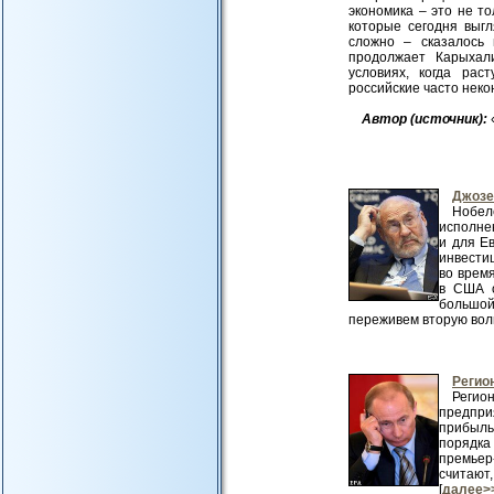
экономика – это не т
которые сегодня выг
сложно – сказалось
продолжает Карыхал
условиях, когда рас
российские часто нек
Авт
ор (источник):
Джозе
Нобел
исполне
и для Е
инвестиц
во врем
в США о
большой
переживем вторую волну
Регио
Регио
предпри
прибыль
порядка
премьер
считают
[
далее>