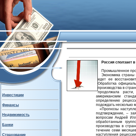
Россия сползает в
Промышленное прои
Экономика страны 
идет ее восстанови
Обработка официаль
производства в стран
продолжала расти,
Инвестиции
американским станд
определению рецесс
подождать несколько м
Финансы
«Прогнозы наступл
подтверждение, – за
Недвижимость
вопросам Андрей Илл
обработанным груп
Банки
производства в стра
течение семи месяце
наступления рецессии
Страхование