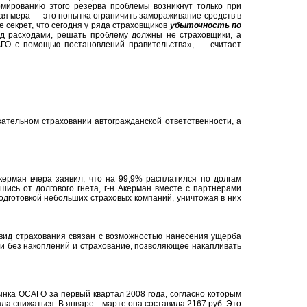
мированию этого резерва проблемы возникнут только при
ая мера — это попытка ограничить замораживание средств в
е секрет, что сегодня у ряда страховщиков
убыточность по
д расходами, решать проблему должны не страховщики, а
АГО с помощью постановлений правительства», — считает
ательном страховании автогражданской ответственности, а
ерман вчера заявил, что на 99,9% расплатился по долгам
шись от долгового гнета, г-н Акерман вместе с партнерами
одготовкой небольших страховых компаний, уничтожая в них
т вид страхования связан с возможностью нанесения ущерба
ни без накоплений и страхование, позволяющее накапливать
ынка ОСАГО за первый квартал 2008 года, согласно которым
ла снижаться. В январе—марте она составила 2167 руб. Это