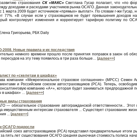
 развитию страхования
СК «МАКС»
Светлана Гусар полагает, что «по фор
ежду доходами и расходами участников рынка ОСАГО. Данная законодательн
с 1 марта 2009 будет источником «прямых» выплат». По словам г-жи Гусар, н
 77%. «В случае если у страховщиков не будет превышения доходов на
торый контролирует изменения и корректирует тарифную политику по ОС
Елена Григорьева, РБК Daily
-2008. Новые правила и их последствия
ительно немного времени прошло после принятия поправок в закон об обяз
 пересудов на эту тему появилось в три раза больше… [
далее>>
]
алист по «скелетам в шкафах»
лава компании «Межрегиональное страховое соглашение» (МРСС) Семен Ак
лиентами и Российским союзом автостраховщиков (РСА). Теперь, освободив
консалтинговую компанию «А+», которая будет заниматься предпродажной п
ы в шкафах» … [
далее>>
]
ные виды страхования
САГО — обязательное страхование автогражданской ответственности... Это
да имущественным интересам страхователя ... Существует страхование жиз
я ... [
далее>>
]
и ОСАГО подросли
ссийский союз автостраховщиков (РСА) представил предварительные итоги р
 за пять лет существования ОСАГО средняя рыночная стоимость полиса нача