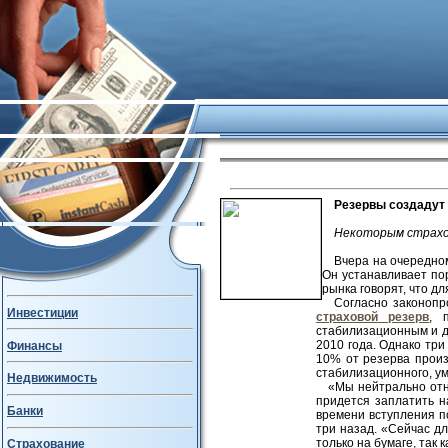
Резервы создадут
Некоторым страх
Вчера на очередно
Он устанавливает по
рынка говорят, что д
Согласно законопр
Инвестиции
страховой резерв
, 
стабилизационным и д
2010 года. Однако три
Финансы
10% от резерва произ
стабилизационного, ум
Недвижимость
«Мы нейтрально отн
придется заплатить н
Банки
времени вступления п
три назад. «Сейчас д
только на бумаге, так к
Страхование