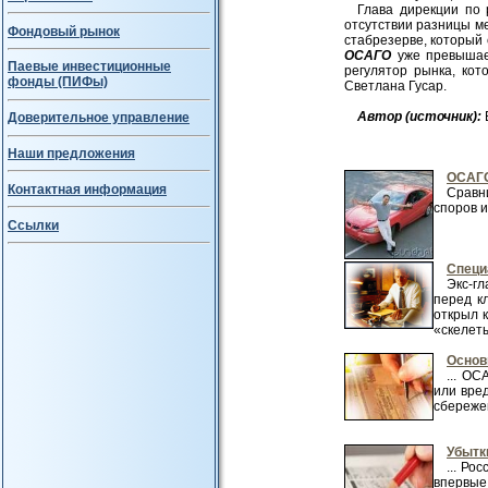
Глава дирекции по
отсутствии разницы м
Фондовый рынок
стабрезерве, который 
ОСАГО
уже превышает
Паевые инвестиционные
регулятор рынка, ко
фонды (ПИФы)
Светлана Гусар.
Авт
ор (источник):
Доверительное управление
Наши предложения
ОСАГО
Контактная информация
Сравн
споров и
Ссылки
Специ
Экс-г
перед к
открыл 
«скелет
Основ
... О
или вре
сбережени
Убытк
... Ро
впервые