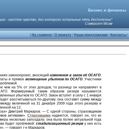
Бизнес и финансы
ьги - шестое чувство, без которого остальные пять бесполезны"
Сомерсет Моэм
|
На главную
|
О проекте
|
Наши предложения
|
Контакты
|
ниях законопроект, вносящий
изменения в закон об ОСАГО
.
платы и прямое
возмещение убытков по ОСАГО
. Участники
проблемой.
 чем на 5% от этих доходов, то разницу он направляет в
АГО. Формируемый таким образом резерв называется
ленных убытков по ОСАГО. Закон вступит в силу с 1 января
 будет рассчитываться по-другому: она составит сумму между
ежду величиной на 31 декабря 2009 года этого резерва и
ленной на 12.
трах» Дмитрий Маркаров. — С одной стороны, страховщикам
рвов активами».
Страховщики
надеются, говорит он, что ко
 мера несколько запоздала: она была более актуальной года
рва будет проблемой:
стабилизационный резерв
у них есть
, — говорит г-н Маркаров.