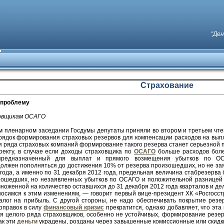
"Ден
Страхование
 проблему
овщикам ОСАГО
м пленарном заседании Госдумы депутаты приняли во втором и третьем чте
рядок формирования страховых резервов для компенсации расходов на вы
ля ряда страховых компаний формирование такого резерва станет серьезной 
оекту, в случае если доходы страховщика по
ОСАГО
больше расходов более
предназначенный для выплат и прямого возмещения убытков по ОС
олжен пополняться до достижения 10% от резерва произошедших, но не заяв
 года, а именно по 31 декабря 2012 года, предельная величина стабрезерва
ошедших, но незаявленных убытков по ОСАГО и положительной разницей м
ноженной на количество оставшихся до 31 декабря 2012 года кварталов и де
осимся к этим изменениям, — говорит первый вице-президент ХК «Росгосс
алог на прибыль. С другой стороны, не надо обеспечивать покрытие резе
оправок в силу
финансовый кризис
прекратится, однако добавляет, что эта
ля целого ряда страховщиков, особенно не устойчивых, формирование резе
ак эти
деньги
украдены, розданы через завышенные комиссионные или скидки»