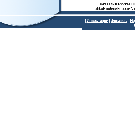
Заказать в Москве шка
shkaf/material-massiv/d
|
Инвестиции
|
Финансы
|
Не