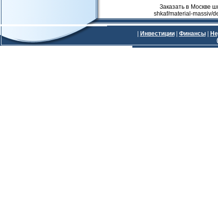
Заказать в Москве шка
shkaf/material-massiv/d
|
Инвестиции
|
Финансы
|
Не