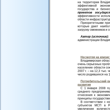
на территории Влади
эффективной эконом
государства и бизн
проектов государс
эффективности исполь
области инфраструкту
Приоритетными при
которые дают наибол
загрузку смежников и 
Автор (источник):
администрации Влади
Несмотря на кризи
Владимирская област
очень серьезных пробл
население области сокр
2007 г. – на 12,3 тыс. 
число родившихся на 11,
Потребительский р
развития
С 1 января 2008 г
среднего предприним
отнесения к экономи
принципы государстве
В соответствии с н
субъектов МСП в Ро
увеличение количес