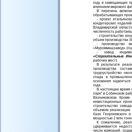
году и замещающих п
влиянием мирового фи
В перечень включе
обрабатывающих произ
- проект итальянск
кондитерских издели
Владимирской област
численность работающи
- строительство ко
объем производства 3
- производство м
«Муроммашзавод» (годо
- завод индиви
«Строительные Инн
рабочих мест).
В результате реал
производства соста
трудоустройство око
спада в промышленн
основания надеяться
года.
В настоящее время 
парк" в Собинском рай
Вязниковском. Кроме
инвестиционных прое
строительство завод
объемом реализации п
базе Георгиевского 
мощностью 2 млн.тонн 
К сожалению, реал
сдерживается недост
числа компаний, пода