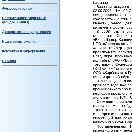
барьеры.
Базовым документо
Фондовый рынок
02.09.2002 №90-ОЗ
осуществляемой в фо
Паевые инвестиционные
соответствии с этим 
фонды (ПИФы)
инвестиционную дея
различные формы госу
В 2008 году в ст
Доверительное управление
мощностей. Среди 
«Винербергер Кирпич»
Наши предложения
НПО «Стеклопластик" 
«Лауша Файбер Судо
Контактная информация
производству полиме
Владимире, производ
полиэфир" ЗАО «РБ-гр
Ссылки
текстиль» в Судогод
ООО «АРК» (на промпло
ООО «Карбонат» в Гу
гипермаркет «Глобус» 
В 2009 году продол
прошлого года под вл
промышленного произв
периодом прошлого го
экономики – на 10%. Р
Ситуация достаточн
кварталов. Многое буд
также от эффективнос
и на уровне региона.
инвестиций для созд
начатых объектов в с
Постановлением 
инвестиционных проек