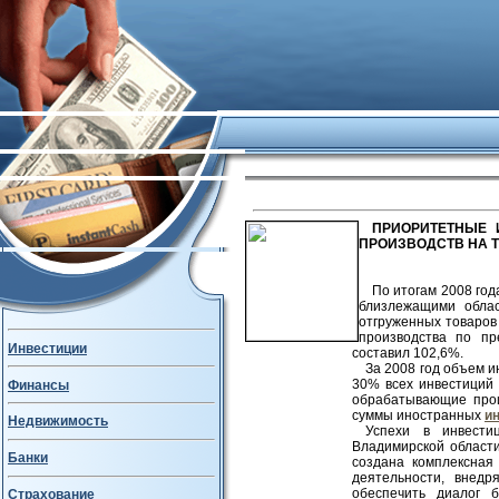
ПРИОРИТЕТНЫЕ 
ПРОИЗВОДСТВ НА Т
По итогам 2008 го
близлежащими обла
отгруженных товаров
производства по пр
Инвестиции
составил 102,6%.
За 2008 год объем 
30% всех инвестиций 
Финансы
обрабатывающие прои
суммы иностранных
и
Недвижимость
Успехи в инвести
Владимирской област
Банки
создана комплексная
деятельности, внедр
обеспечить диалог 
Страхование