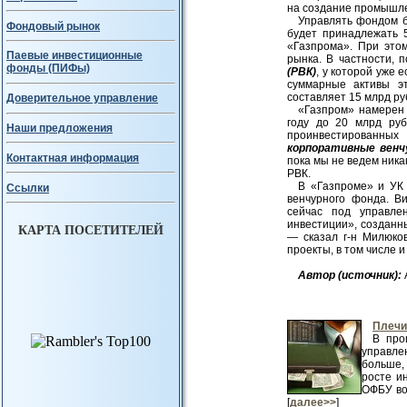
на создание промышле
Управлять фондом 
Фондовый рынок
будет принадлежать 
«Газпрома». При этом
Паевые инвестиционные
рынка. В частности,
фонды (ПИФы)
(РВК)
, у которой уже 
суммарные активы э
составляет 15 млрд ру
Доверительное управление
«Газпром» намерен 
году до 20 млрд руб
Наши предложения
проинвестированны
корпоративные вен
Контактная информация
пока мы не ведем ника
РВК.
В «Газпроме» и УК
Ссылки
венчурного фонда. В
сейчас под управле
инвестиции», созданны
КАРТА ПОСЕТИТЕЛЕЙ
— сказал г-н Милюко
проекты, в том числе 
Авт
ор (источник):
Плечи
В про
управле
больше,
росте и
ОФБУ во
[
далее>>
]