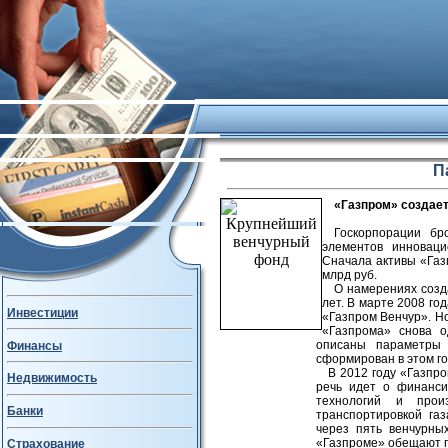
П
«Газпром» создае
Госкорпорации бр
элементов инновац
Сначала активы «Газп
млрд руб.
О намерениях созд
лет. В марте 2008 го
Инвестиции
«Газпром Венчур». Но
«Газпрома» снова о
описаны параметры 
Финансы
сформирован в этом го
В 2012 году «Газпр
Недвижимость
речь идет о финанси
технологий и прои
Банки
транспортировкой га
через пять венчурны
«Газпроме» обещают п
Страхование