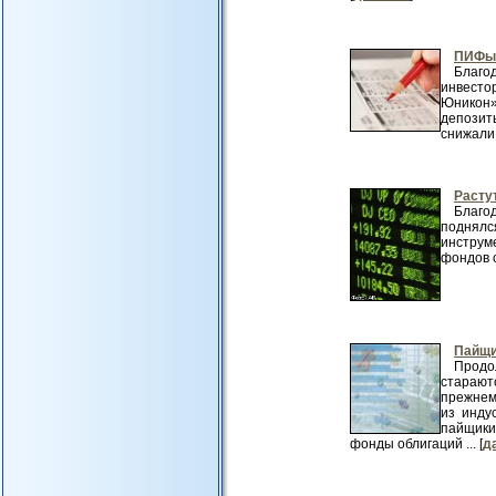
ПИФы 
Благо
инвест
Юникон»
депозит
снижали с
Растут
Благо
поднялс
инструм
фондов с
Пайщи
Продо
старают
прежнем
из инду
пайщики
фонды облигаций ... [
д