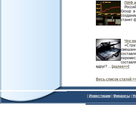
ПИФ д
Росси
Group в
создани
станет ф
Что п
«Стра
смешанн
составл
переме
составля
вдруг? ... [
далее>>
]
Весь список статей >
|
Инвестиции
|
Финансы
|
Н