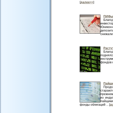
[
далее>>
]
ПИФы 
Благо
инвест
Юникон»
депозит
снижали с
Растут
Благо
поднялс
инструм
фондов с
Пайщи
Продо
старают
прежнем
из инду
пайщики
фонды облигаций ... [
д