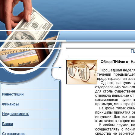
П
Обзор ПИФов от На
Прошедшая неделя 
течении предыдуще
предотвращения возм
Однако, наступил
оздоровлению эконом
для столь существенн
Инвестиции
отвлекла внимание от
ознаменован сущест
премьера, министра фи
Финансы
На фоне таких соб
принципы принятия ре
Недвижимость
интуиции. Для тех инв
этих качеств, скорее 
Банки
В любом случае, н
осуществлять с пони
средства не вернутся
Страхование