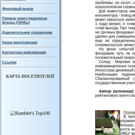
проблемы, но носит, с
психологически сложне
Фондовый рынок
Для инвесторов, и
конъюнктура - повод в
Паевые инвестиционные
может оказаться любо
фонды (ПИФы)
1 года) вопрос о точ
точке выхода. Про тек
не срочных фондовых с
Доверительное управление
удобен для совершени
еще не определенны
Наши предложения
соприкоснуться, может
На фоне событи
Контактная информация
фондовым, чуть ли н
положительный прирос
Солид - Мировая эн
Ссылки
информационные технол
Ингосстрах денежный р
Наибольшее падени
КАРТА ПОСЕТИТЕЛЕЙ
Сбалансированный (-
государственным участ
Авт
ор (источник):
рейтингового агентств
Плечи
В про
управле
больше,
росте и
ОФБУ во