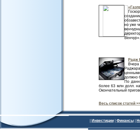
«Газп
Госко
создан
обзавест
но уже ч
венчурны
директо
Венчур».
Радж 
Вчера
Раджара
ценными
должно 
По данн
более 63 млн долл. н
Окончательный пригово
Весь список статей >
|
Инвестиции
|
Финансы
|
Н