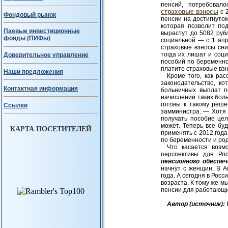
пенсий, потребовал
страховые взносы
с 
Фондовый рынок
пенсии на достигнутом
которая позволит по
Паевые инвестиционные
вырастут до 5082 руб
фонды (ПИФы)
социальной — с 1 апр
страховые взносы сни
тогда их лишат и соци
Доверительное управление
пособий по беременно
платите страховые вз
Наши предложения
Кроме того, как ра
законодательство, к
Контактная информация
больничных выплат п
начислении таких боль
готовы к такому реше
Ссылки
замминистра. — Хотя 
получать пособие це
может. Теперь все бу
КАРТА ПОСЕТИТЕЛЕЙ
применять с 2012 года
по беременности и ро
Что касается возм
перспективы для Ро
пенсионного обеспеч
начнут с женщин. В 
года. А сегодня в Рос
возраста. К тому же м
пенсии для работающи
Авт
ор (источник):