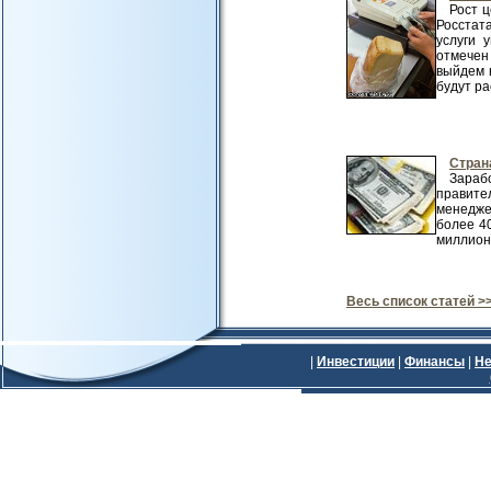
Рост 
Росстата
услуги 
отмечен 
выйдем 
будут ра
Стран
Зараб
правите
менедже
более 40
миллиона
Весь список статей >
|
Инвестиции
|
Финансы
|
Не