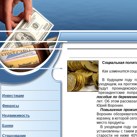
Социальная полити
Как изменится соц
В будущем году г
уходящем, на протяж
будут проиндексир
президентские попра
Инвестиции
пособия по беременн
лет. Об этом рассказ
Юрий Воронин.
Финансы
Повышение прожит
Воронин обозревателю
Недвижимость
корзину, в которой се
место продукты.
Банки
В уходящем году си
установлены с таким 
старости не ниже 40
Страхование