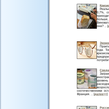
Кризис
Реаль
0,7%, с
приходи
больше,
Виноват
она? ... [
Эконо
Практ
года. Т
кризисо
предпр
потребит
Средн
Загра
иностра
уровень
расходо
возрос
соотечественники ос
Франция. ... [
далее>>
]
Росси