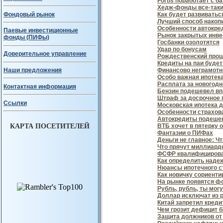
Fortis поработает с б
Хедж-фонды все-таки
Фондовый рынок
Как будет развиватьс
Лучший способ накоп
Особенности автокре
Паевые инвестиционные
Рынок закрытых инве
фонды (ПИФы)
Госбанки озолотятся
Удар по бонусам
Доверительное управление
Рождественский проц
Кредиты на паи буде
Финансово неграмотн
Наши предложения
Особо важная ипотек
Расплата за новогодн
Контактная информация
Бензин подешевел вп
Штраф за досрочное 
Ссылки
Московская ипотека д
Особенности страхов
Автокредиты подеше
КАРТА ПОСЕТИТЕЛЕЙ
ВТБ хочет в пятерку 
Фантазии о ПИФах
Деньги не главное: Ч
Что прячут миллиар
ФСФР квалифицирова
Как определить наде
Нюансы ипотечного с
Как новичку сориент
На рынке появятся ф
Рубль, рубль, ты мог
Доллар исключат из 
Китай запретил кред
Чем грозит дефицит 
Защита должников от