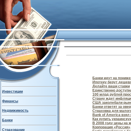
Банки идут на пониж
Ипотеку берут дешевл
Делайте ваши ставки
Единственно доступн
Инвестиции
100 млрд рублей прос
Страну ждет инфляц
Финансы
США заколебали рын
Банки ответят за ове
Недвижимость
Страховка для малог
Bank of America взял 
Как купить украинску
Банки
В 2008 году цены на 
Корпорация «Россия»
Страхование