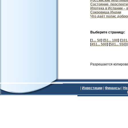
Российские нефтяные
Состояние, перспекти
Ипотека в Испании – 
Сокровища Индии
Что даёт полис добр
Выберите страницу:
[
1... 50
] [
51... 100
] [
101.
[
451... 500
] [
501... 550
] 
Разрешается копирова
|
Инвестиции
|
Финансы
|
Не