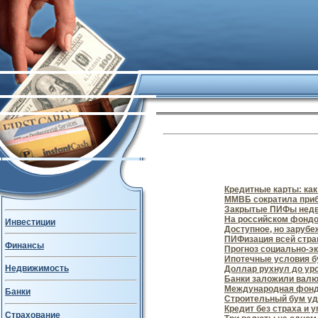
Кредитные карты: ка
ММВБ сократила при
Закрытые ПИФы недв
На российском фондо
Инвестиции
Доступное, но зарубе
ПИФизация всей стр
Финансы
Прогноз социально-эк
Ипотечные условия б
Недвижимость
Доллар рухнул до уро
Банки заложили валю
Международная фондо
Банки
Строительный бум уд
Кредит без страха и у
Страхование