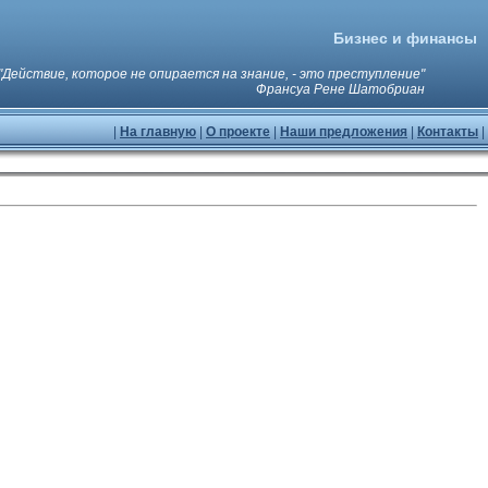
Бизнес и финансы
"Действие, которое не опирается на знание, - это преступление"
Франсуа Рене Шатобриан
|
На главную
|
О проекте
|
Наши предложения
|
Контакты
|