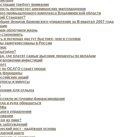
 вкладе
истрация требует внимания
ость интересует американских миллиардеров
ого промышленного комплекса Владимирской области
кий Стандарт?
бщих фондов банковского управления за III квартал 2007 года
ющие
ам облегчили жизнь
ы сэкономить
 в регионах растут быстрее, чем в столице
ы заинтересованы в России
умаг
выгодно?
д, где платят самые высокие проценты по вкладам
и вложении инвестиций
фолт
 по ОСАГО станет проще
ка франшизы
оссийских акций
 плюсы и минусы
о
олония для отдыха
а
 иссякли источники финансирования
огда и куда обращаться
ИФа
ьного управления
хования
од из пике?
х заблуждений
еский рост - надёжная основа
едитной карте