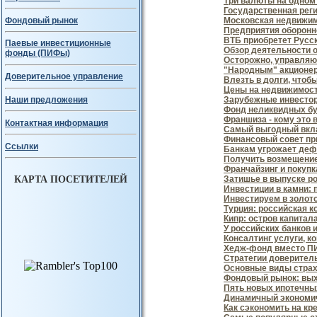
Три валюты на одном
Государственная рег
Фондовый рынок
Московская недвижим
Предприятия оборонн
ВТБ приобретет Русс
Паевые инвестиционные
Обзор деятельности о
фонды (ПИФы)
Осторожно, управля
"Народным" акционер
Доверительное управление
Влезть в долги, чтоб
Цены на недвижимость
Зарубежные инвестор
Наши предложения
Фонд неликвидных б
Франшиза - кому это 
Контактная информация
Самый выгодный вкла
Финансовый совет пр
Ссылки
Банкам угрожает де
Получить возмещение
Франчайзинг и покуп
КАРТА ПОСЕТИТЕЛЕЙ
Затишье в выпуске р
Инвестиции в камни:
Инвестируем в золот
Турция: российская к
Кипр: остров капитал
У российских банков
Консалтинг услуги, к
Хедж-фонд вместо П
Стратегии доверител
Основные виды стра
Фондовый рынок: вых
Пять новых ипотечны
Динамичный экономич
Как сэкономить на кр