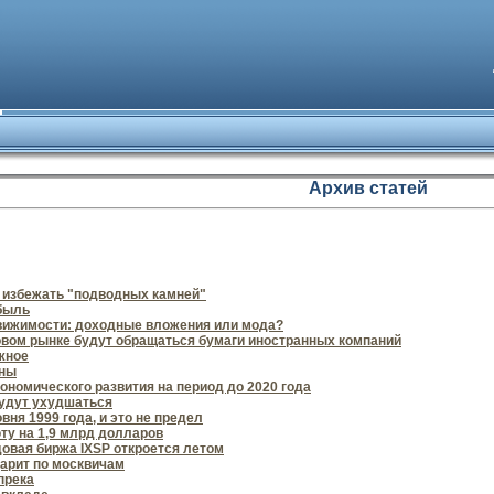
Архив статей
к избежать "подводных камней"
быль
ижимости: доходные вложения или мода?
вом рынке будут обращаться бумаги иностранных компаний
жное
аны
ономического развития на период до 2020 года
удут ухудшаться
вня 1999 года, и это не предел
ту на 1,9 млрд долларов
вая биржа IXSP откроется летом
арит по москвичам
прека